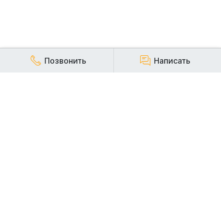
Позвонить
Написать
КОМПАНИЯ
Наша компания работает на строительном рынке более
20 лет и заслуженно пользуется репутацией надежного,
стабильного и ответственного арендодателя
строительной техники.