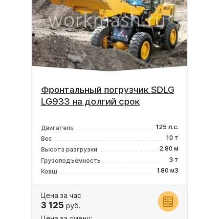
Фронтальный погрузчик SDLG
LG933 на долгий срок
125 л.с.
Двигатель
10 т
Вес
2.80 м
Высота разгрузки
3 т
Грузоподъемность
1.80 м3
Ковш
Цена за час
3 125
руб.
Цена за смену: