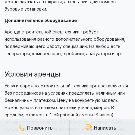
можно заказать автокраны, автовышки, длинномеры,
буровые установки.
Дополнительное оборудование
Аренда строительной спецтехники требует
использования разного дополнительного оборудования,
поддерживающего работу спецмашин. На выбор есть
генераторы, компрессоры, дробилки, эвакуаторы и пр.
Условия аренды
Услуги дорожно-строительной техники предоставляются
без посредников на условиях предоплаты наличным или
безналичным платежом. Цену на конкретную модель
можно узнать на нашем сайте или у менеджеров. В
среднем, стоимость 1-ой рабочей смены (8 часов)
экскаватора составляет 15 000 руб, погрузчика – 9 000,
Позвонить
Написать
бульдозера – 18 000. Приём заявок на аренду возможен