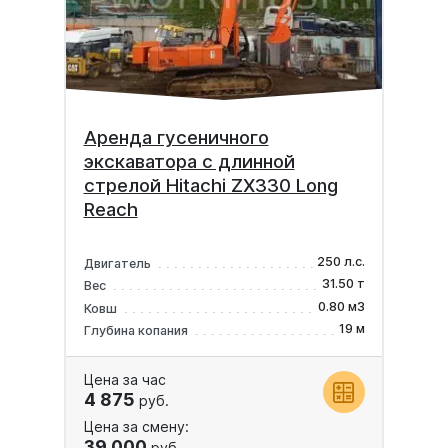
Аренда гусеничного
экскаватора с длинной
стрелой Hitachi ZX330 Long
Reach
250 л.с.
Двигатель
31.50 т
Вес
0.80 м3
Ковш
19 м
Глубина копания
Цена за час
4 875
руб.
Цена за смену:
39 000
руб.