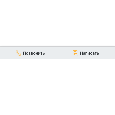
Позвонить
Написать
КОМПАНИЯ
Наша компания работает на строительном рынке более