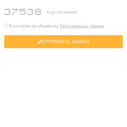
***** ******* ******* ***** *****
* * * * * * * *
* * ****** * * *
** * * ** *****
* * * * * *
* * * * * * * * *
***** * ***** ***** *****
Я согласен на обработку
Персональных данных
ОТПРАВИТЬ ЗАЯВКУ