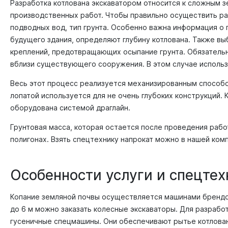
Разработка котлована экскаватором относится к сложным 
производственных работ. Чтобы правильно осуществить ра
подводных вод, тип грунта. Особенно важна информация о 
будущего здания, определяют глубину котлована. Также выб
креплений, предотвращающих осыпание грунта. Обязательн
вблизи существующего сооружения. В этом случае использ
Весь этот процесс реализуется механизированным способо
лопатой используется для не очень глубоких конструкций.
оборудована системой драглайн.
Грунтовая масса, которая остается после проведения рабо
полигонах. Взять спецтехнику напрокат можно в нашей ком
Особенности услуги и спецтех
Копание земляной почвы осуществляется машинами брендов Kom
до 6 м можно заказать колесные экскаваторы. Для разрабо
гусеничные спецмашины. Они обеспечивают рытье котлована