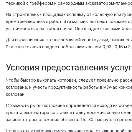
техникой с грейфером и самоходным экскаватором-планиров
На строительных площадках используют колесную или гусе
время землеройных работ. Эти машины владеют ковшами об
устойчивостью на любой почве. Она владеет ковшами больше
Для выравнивания стенок земляной конструкции, выполнен
Эта спецтехника владеет небольшим ковшом 0,03…0,16 м 3,
Условия предоставления услу
Чтобы быстро выкопать котлован, следует правильно расс
котлована, и учесть продуктивность работы в м3/час конкр
котлован.
Стоимость рытья котлована определяется исходя из объем
проката экскаватора составляет одну восьмичасовую смену,
зависит от расположения объекта: 15…30 тыс.руб. в преде
Цена за одну рабочую смену экскаватора, с включенной запр