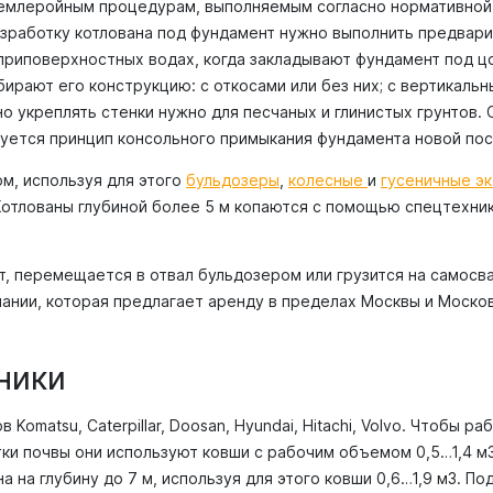
землеройным процедурам, выполняемым согласно нормативной 
зработку котлована под фундамент нужно выполнить предвар
приповерхностных водах, когда закладывают фундамент под цо
ирают его конструкцию: с откосами или без них; с вертикальн
о укреплять стенки нужно для песчаных и глинистых грунтов.
уется принцип консольного примыкания фундамента новой по
м, используя для этого
бульдозеры
,
колесные
и
гусеничные э
 Котлованы глубиной более 5 м копаются с помощью спецтехник
т, перемещается в отвал бульдозером или грузится на самосв
пании, которая предлагает аренду в пределах Москвы и Моско
ники
atsu, Caterpillar, Doosan, Hyundai, Hitachi, Volvo. Чтобы раб
тки почвы они используют ковши с рабочим объемом 0,5…1,4 м
 на глубину до 7 м, используя для этого ковши 0,6…1,9 м3. 