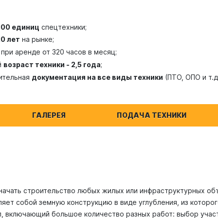
300 единиц
спецтехники;
20 лет
на рынке;
при аренде от 320 часов в месяц;
й
возраст техники - 2,5 года
;
ительная
документация на все виды техники
(ПТО, ОПО и т.д
ГАЛЕРЕЯ
ПОДАЧА ТЕХНИКИ
начать строительство любых жилых или инфраструктурных объ
яет собой земную конструкцию в виде углубления, из которо
, включающий большое количество разных работ: выбор участк