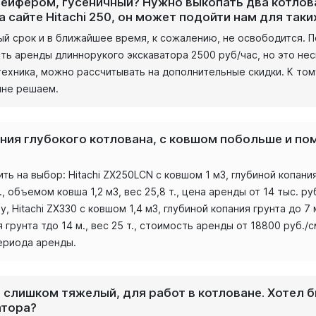
грейфером, гусеничный? Нужно выкопать два котлова
на сайте Hitachi 250, он может подойти нам для таки
ный срок и в ближайшее время, к сожалению, не освободится. 
сть аренды длиннорукого экскаватора 2500 руб/час, но это не
 техника, можно рассчитывать на дополнительные скидки. К то
лне решаем.
ания глубокого котлована, с ковшом побольше и п
 на выбор: Hitachi ZX250LCN с ковшом 1 м3, глубиной копания г
, объемом ковша 1,2 м3, вес 25,8 т., цена аренды от 14 тыс. руб
у, Hitachi ZX330 с ковшом 1,4 м3, глубиной копания грунта до 7 
я грунта тдо 14 м., вес 25 т., стоимость аренды от 18800 руб
ериода аренды.
не слишком тяжелый, для работ в котловане. Хотел 
атора?