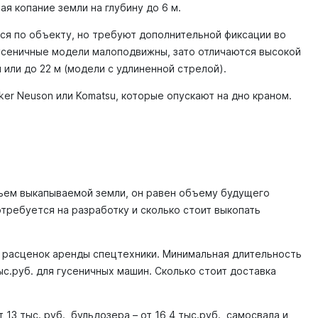
 копание земли на глубину до 6 м.
ся по объекту, но требуют дополнительной фиксации во
Гусеничные модели малоподвижны, зато отличаются высокой
или до 22 м (модели с удлиненной стрелой).
ker Neuson или Komatsu, которые опускают на дно краном.
бъем выкапываемой земли, он равен объему будущего
отребуется на разработку и сколько стоит выкопать
и расценок аренды спецтехники. Минимальная длительность
ыс.руб. для гусеничных машин. Сколько стоит доставка
3 тыс. руб., бульдозера – от 16,4 тыс.руб., самосвала и