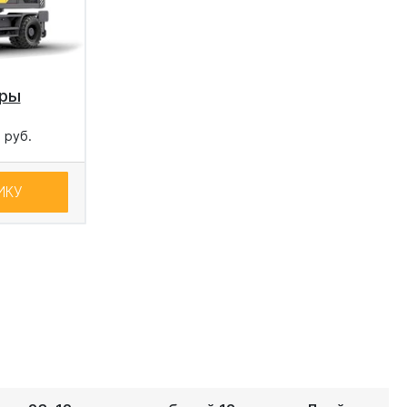
оры
0
руб.
ИКУ