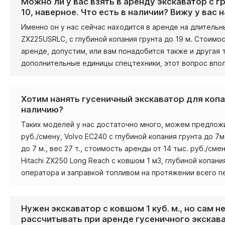
Можно ли у вас взять в аренду экскаватор с 
10, наверное. Что есть в наличии? Вижу у вас 
Именно он у нас сейчас находится в аренде на длитель
ZX225USRLC, с глубиной копания грунта до 19 м. Стоимо
аренде, допустим, или вам понадобится также и другая
дополнительные единицы спецтехники, этот вопрос впо
Хотим нанять гусеничный экскаватор для коп
наличию?
Таких моделей у нас достаточно много, можем предложить
руб./смену, Volvo EC240 с глубиной копания грунта до 7м.
до 7 м., вес 27 т., стоимость аренды от 14 тыс. руб./смен
Hitachi ZX250 Long Reach с ковшом 1 м3, глубиной копани
оператора и заправкой топливом на протяжении всего п
Нужен экскаватор с ковшом 1 куб. м., но сам 
рассчитывать при аренде гусеничного экскав