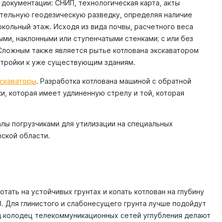
документации: СНИП, технологическая карта, акты
ительную геодезическую разведку, определяя наличие
кольный этаж. Исходя из вида почвы, расчетного веса
ыми, наклонными или ступенчатыми стенками; с или без
 Сложным также является рытье котлована экскаватором
стройки к уже существующим зданиям.
кскаваторы
. Разработка котлована машиной с обратной
и, которая имеет удлиненную стрелу и той, которая
алы погрузчиками для утилизации на специальных
вской области.
отать на устойчивых грунтах и копать котлован на глубину
3. Для глинистого и слабонесущего грунта лучше подойдут
Под колодец телекоммуникационных сетей углубления делают