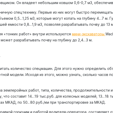
щиком. Он владеет небольшим ковшом 0,6-0,7 м3, обеспечивая
ничную спецтехнику. Первые из них могут быстро перемещать
ъемом 0,5…1,25 м3, которые могут копать на глубину 4…7 м. 
й емкости 0,8…1,9 м3, позволяя разрабатывать почву до 13 м 
ия «тонких работ» внутри используются
мини-экскаваторы
Wac
 может разрабатывать почву на глубину до 2,4…3 м.
г
читать количество спецмашин. Для этого нужно определить о
етной модели. Исходя из этого, можно узнать, сколько часов п
а землеройных работ, типа, количества, продолжительности 
 что составит 14…19 тыс.руб. для колесных моделей, 13…18 т
лах МКАД, по 50…80 руб./км при транспортировке за МКАД.
авкой горючим и работой водителя-оператора, составляет от 1