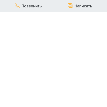
Позвонить
Написать
КОМПАНИЯ
Наша компания работает на строительном рынке более
20 лет и заслуженно пользуется репутацией надежного,
стабильного и ответственного арендодателя
строительной техники.
АРЕНДА СПЕЦТЕХНИКИ
АРЕНДА ЭКСКАВАТОРОВ