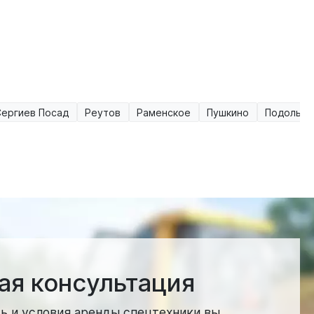
Сергиев Посад
Реутов
Раменское
Пушкино
Подольск
ая консультация
ь и условия аренды спецтехники вы