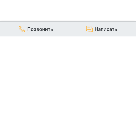
Позвонить
Написать
КОМПАНИЯ
Наша компания работает на строительном рынке более
20 лет и заслуженно пользуется репутацией надежного,
стабильного и ответственного арендодателя
строительной техники.