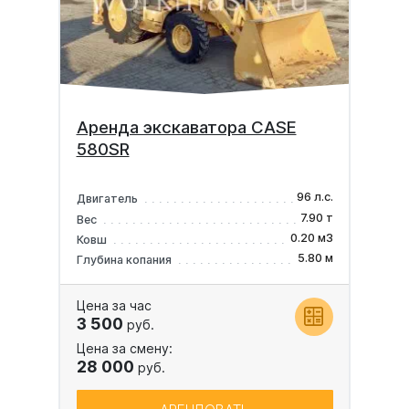
Аренда экскаватора CASE
580SR
96 л.с.
Двигатель
7.90 т
Вес
0.20 м3
Ковш
5.80 м
Глубина копания
Цена за час
3 500
руб.
Цена за смену:
28 000
руб.