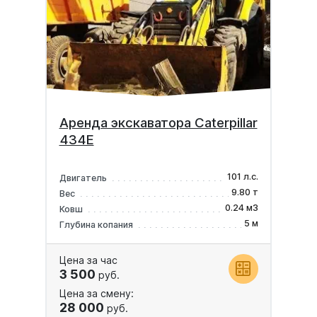
Аренда экскаватора Caterpillar
434E
101 л.с.
Двигатель
9.80 т
Вес
0.24 м3
Ковш
5 м
Глубина копания
Цена за час
3 500
руб.
Цена за смену:
28 000
руб.