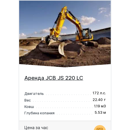
Аренда JCB JS 220 LC
172 л.с.
Двигатель
22.40 т
Вес
1.19 м3
Ковш
5.53 м
Глубина копания
Цена за час