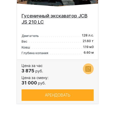
Гусеничный экскаватор JCB
JS 210 LC
128 л.с.
Двигатель
21.60 т
Вес
1.19 м3
Ковш
6.60 м
Глубина копания
Цена за час
3 875
руб.
Цена за смену:
31 000
руб.
АРЕНДОВАТЬ