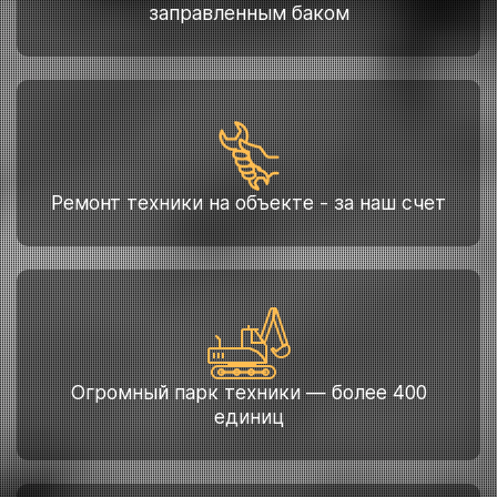
заправленным баком
Ремонт техники на объекте - за наш счет
Огромный парк техники — более 400
единиц