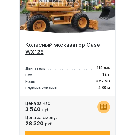
Колесный экскаватор Case
WX125
118 л.с.
Двигатель
12 т
Вес
0.57 м3
Ковш
4.80 м
Глубина копания
Цена за час
3 540
руб.
Цена за смену:
28 320
руб.