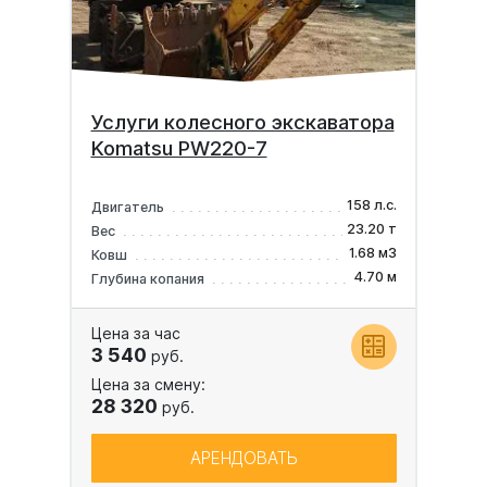
Услуги колесного экскаватора
Komatsu PW220-7
158 л.с.
Двигатель
23.20 т
Вес
1.68 м3
Ковш
4.70 м
Глубина копания
Цена за час
3 540
руб.
Цена за смену:
28 320
руб.
АРЕНДОВАТЬ