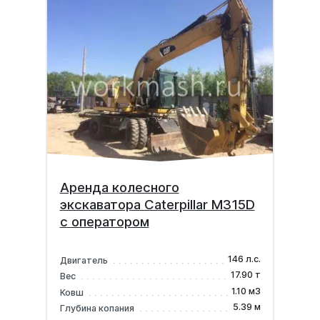
Аренда колесного
экскаватора Caterpillar М315D
с оператором
146 л.с.
Двигатель
17.90 т
Вес
1.10 м3
Ковш
5.39 м
Глубина копания