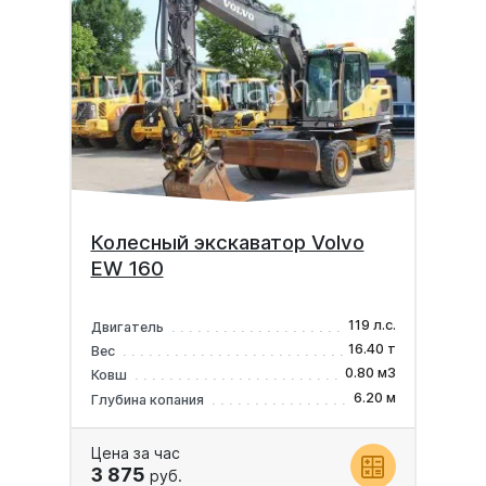
Колесный экскаватор Volvo
EW 160
119 л.с.
Двигатель
16.40 т
Вес
0.80 м3
Ковш
6.20 м
Глубина копания
Цена за час
3 875
руб.