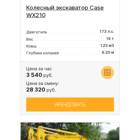
Колесный экскаватор Case
WX210
173 л.с.
Двигатель
19 т
Вес
1.25 м3
Ковш
6.20 м
Глубина копания
Цена за час
3 540
руб.
Цена за смену:
28 320
руб.
АРЕНДОВАТЬ