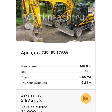
Аренда JCB JS 175W
138 л.с.
Двигатель
18 т
Вес
0.90 м3
Ковш
6.23 м
Глубина копания
Цена за час
3 875
руб.
Цена за смену: