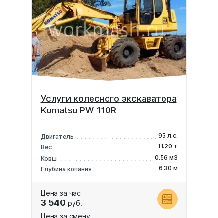
Услуги колесного экскаватора
Komatsu PW 110R
95 л.с.
Двигатель
11.20 т
Вес
0.56 м3
Ковш
6.30 м
Глубина копания
Цена за час
3 540
руб.
Цена за смену: