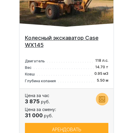
Колесный экскаватор Case
WX145
118 л.с.
Двигатель
14.70 т
Вес
0.95 м3
Ковш
5.50 м
Глубина копания
Цена за час
3 875
руб.
Цена за смену:
31 000
руб.
АРЕНДОВАТЬ