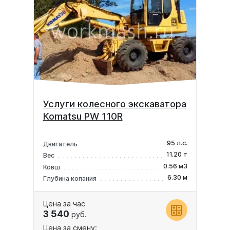
Услуги колесного экскаватора
Komatsu PW 110R
95 л.с.
Двигатель
11.20 т
Вес
0.56 м3
Ковш
6.30 м
Глубина копания
Цена за час
3 540
руб.
Цена за смену: