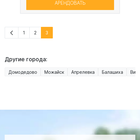
АРЕНДОВАТЬ
1
2
3
Другие города:
Домодедово
Можайск
Апрелевка
Балашиха
Вид