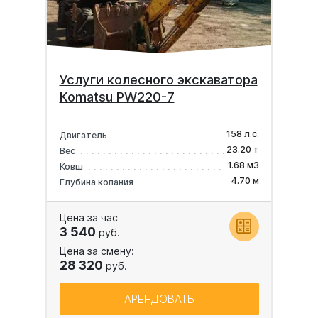
Услуги колесного экскаватора
Komatsu PW220-7
158 л.с.
Двигатель
23.20 т
Вес
1.68 м3
Ковш
4.70 м
Глубина копания
Цена за час
3 540
руб.
Цена за смену:
28 320
руб.
АРЕНДОВАТЬ