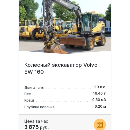
Колесный экскаватор Volvo
EW 160
119 л.с.
Двигатель
16.40 т
Вес
0.80 м3
Ковш
6.20 м
Глубина копания
Цена за час
3 875
руб.