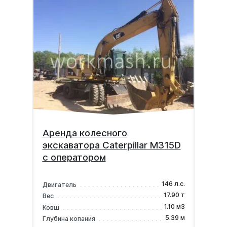
Аренда колесного
экскаватора Caterpillar М315D
с оператором
146 л.с.
Двигатель
17.90 т
Вес
1.10 м3
Ковш
5.39 м
Глубина копания