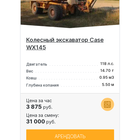
Колесный экскаватор Case
WX145
118 л.с.
Двигатель
14.70 т
Вес
0.95 м3
Ковш
5.50 м
Глубина копания
Цена за час
3 875
руб.
Цена за смену:
31 000
руб.
АРЕНДОВАТЬ