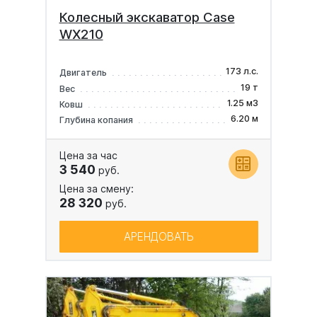
Колесный экскаватор Case
WX210
173 л.с.
Двигатель
19 т
Вес
1.25 м3
Ковш
6.20 м
Глубина копания
Цена за час
3 540
руб.
Цена за смену:
28 320
руб.
АРЕНДОВАТЬ