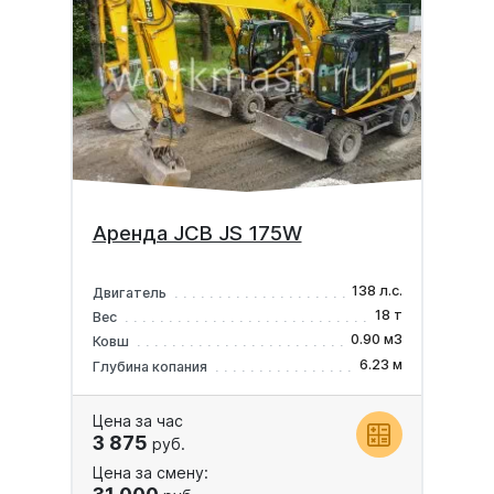
Аренда JCB JS 175W
138 л.с.
Двигатель
18 т
Вес
0.90 м3
Ковш
6.23 м
Глубина копания
Цена за час
3 875
руб.
Цена за смену: