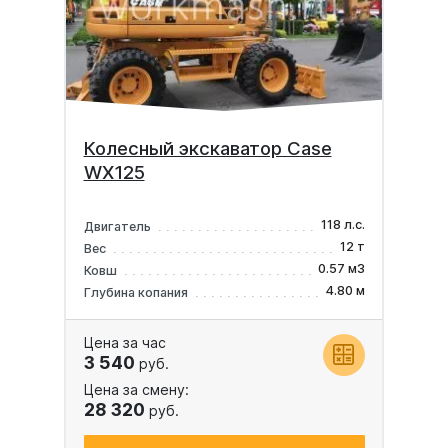
Колесный экскаватор Case
WX125
118 л.с.
Двигатель
12 т
Вес
0.57 м3
Ковш
4.80 м
Глубина копания
Цена за час
3 540
руб.
Цена за смену:
28 320
руб.