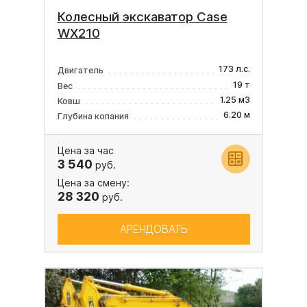
Колесный экскаватор Case
WX210
173 л.с.
Двигатель
19 т
Вес
1.25 м3
Ковш
6.20 м
Глубина копания
Цена за час
3 540
руб.
Цена за смену:
28 320
руб.
АРЕНДОВАТЬ