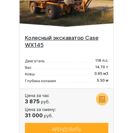
Колесный экскаватор Case
WX145
118 л.с.
Двигатель
14.70 т
Вес
0.95 м3
Ковш
5.50 м
Глубина копания
Цена за час
3 875
руб.
Цена за смену:
31 000
руб.
АРЕНДОВАТЬ