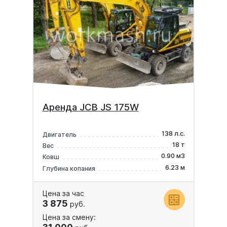
Аренда JCB JS 175W
138 л.с.
Двигатель
18 т
Вес
0.90 м3
Ковш
6.23 м
Глубина копания
Цена за час
3 875
руб.
Цена за смену: