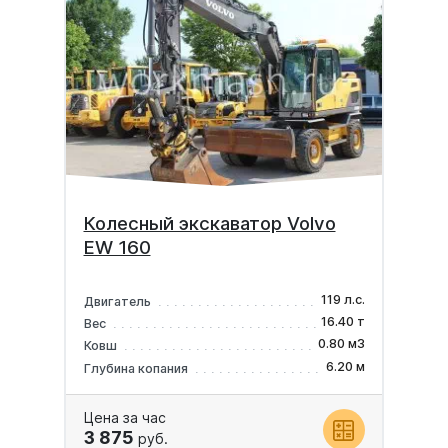
Колесный экскаватор Volvo
EW 160
119 л.с.
Двигатель
16.40 т
Вес
0.80 м3
Ковш
6.20 м
Глубина копания
Цена за час
3 875
руб.