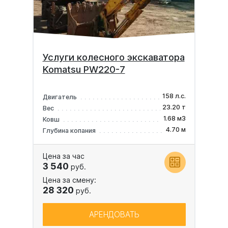
Услуги колесного экскаватора
Komatsu PW220-7
158 л.с.
Двигатель
23.20 т
Вес
1.68 м3
Ковш
4.70 м
Глубина копания
Цена за час
3 540
руб.
Цена за смену:
28 320
руб.
АРЕНДОВАТЬ