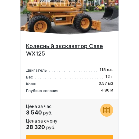
Колесный экскаватор Case
WX125
118 л.с.
Двигатель
12 т
Вес
0.57 м3
Ковш
4.80 м
Глубина копания
Цена за час
3 540
руб.
Цена за смену:
28 320
руб.