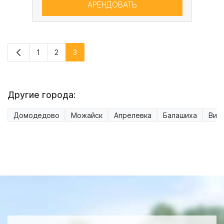
АРЕНДОВАТЬ
1
2
3
Другие города:
Домодедово
Можайск
Апрелевка
Балашиха
Вид