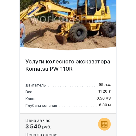
Услуги колесного экскаватора
Komatsu PW 110R
95 л.с.
Двигатель
11.20 т
Вес
0.56 м3
Ковш
6.30 м
Глубина копания
Цена за час
3 540
руб.
Цена за смену: