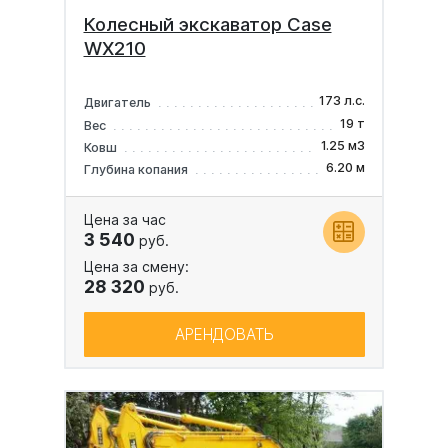
Колесный экскаватор Case
WX210
173 л.с.
Двигатель
19 т
Вес
1.25 м3
Ковш
6.20 м
Глубина копания
Цена за час
3 540
руб.
Цена за смену:
28 320
руб.
АРЕНДОВАТЬ