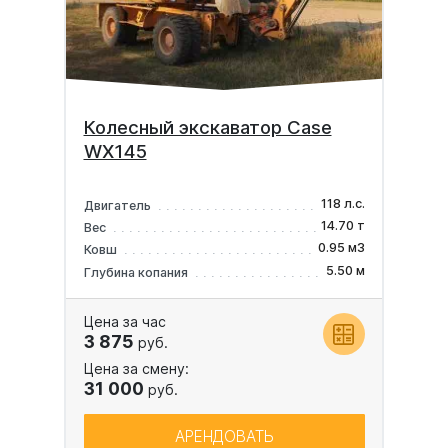
Колесный экскаватор Case
WX145
118 л.с.
Двигатель
14.70 т
Вес
0.95 м3
Ковш
5.50 м
Глубина копания
Цена за час
3 875
руб.
Цена за смену:
31 000
руб.
АРЕНДОВАТЬ