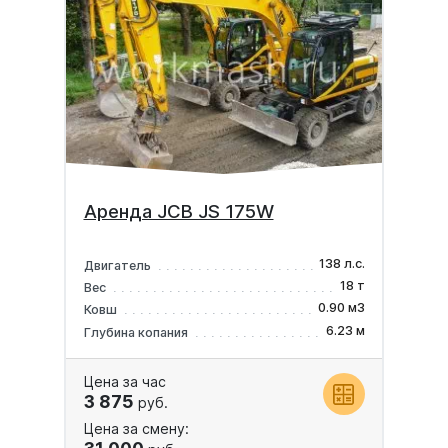
Аренда JCB JS 175W
138 л.с.
Двигатель
18 т
Вес
0.90 м3
Ковш
6.23 м
Глубина копания
Цена за час
3 875
руб.
Цена за смену: