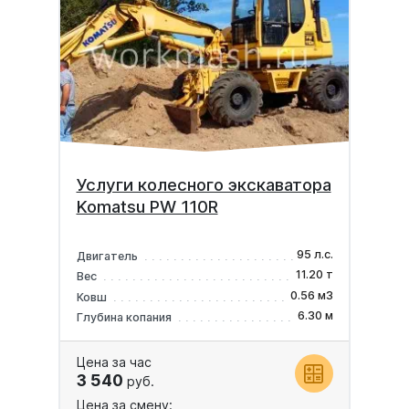
Услуги колесного экскаватора
Komatsu PW 110R
95 л.с.
Двигатель
11.20 т
Вес
0.56 м3
Ковш
6.30 м
Глубина копания
Цена за час
3 540
руб.
Цена за смену: