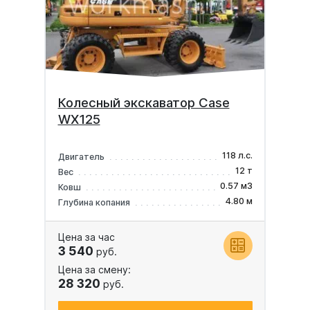
Колесный экскаватор Case
WX125
118 л.с.
Двигатель
12 т
Вес
0.57 м3
Ковш
4.80 м
Глубина копания
Цена за час
3 540
руб.
Цена за смену:
28 320
руб.