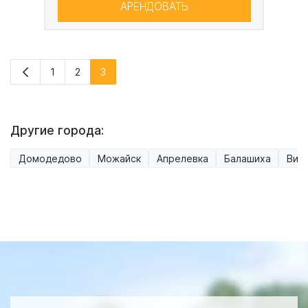
АРЕНДОВАТЬ
1
2
3
Другие города:
Домодедово
Можайск
Апрелевка
Балашиха
Вид