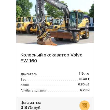
Колесный экскаватор Volvo
EW 160
119 л.с.
Двигатель
16.40 т
Вес
0.80 м3
Ковш
6.20 м
Глубина копания
Цена за час
3 875
руб.