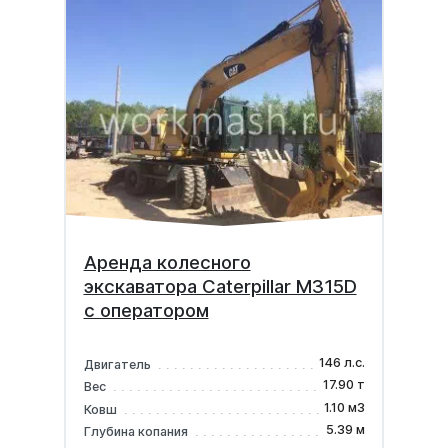
Аренда колесного
экскаватора Caterpillar М315D
с оператором
146 л.с.
Двигатель
17.90 т
Вес
1.10 м3
Ковш
5.39 м
Глубина копания