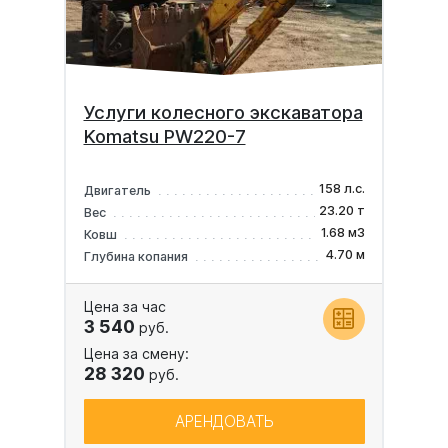
Услуги колесного экскаватора
Komatsu PW220-7
158 л.с.
Двигатель
23.20 т
Вес
1.68 м3
Ковш
4.70 м
Глубина копания
Цена за час
3 540
руб.
Цена за смену:
28 320
руб.
АРЕНДОВАТЬ