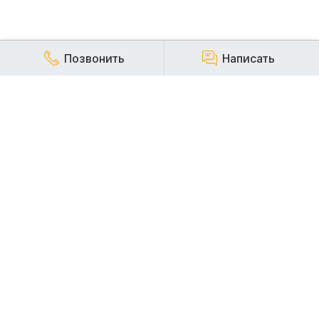
Позвонить
Написать
КОМПАНИЯ
Наша компания работает на строительном рынке более
20 лет и заслуженно пользуется репутацией надежного,
стабильного и ответственного арендодателя
строительной техники.