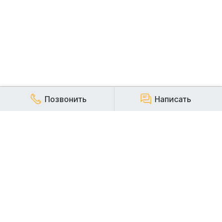
Позвонить
Написать
КОМПАНИЯ
Наша компания работает на строительном рынке более