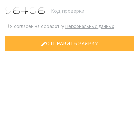
***** **** * ***** ****
* * * ** * * *
* * * * * * *
****** ****** * * ** ******
* * * ******* * * *
* * * * * * * *
**** ***** * ***** *****
Я согласен на обработку
Персональных данных
ОТПРАВИТЬ ЗАЯВКУ