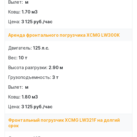
м
1.70
м3
3 125
руб./час
Аренда фронтального погрузчика XCMG LW300K
125
л.с.
10
т
2.90
м
3
т
м
1.80
м3
3 125
руб./час
Фронтальный погрузчик XCMG LW321F на долгий
срок