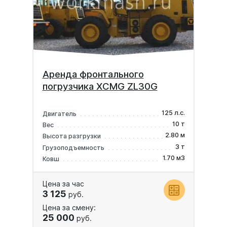
Аренда фронтального
погрузчика XCMG ZL30G
125 л.с.
Двигатель
10 т
Вес
2.80 м
Высота разгрузки
3 т
Грузоподъемность
1.70 м3
Ковш
Цена за час
3 125
руб.
Цена за смену:
25 000
руб.