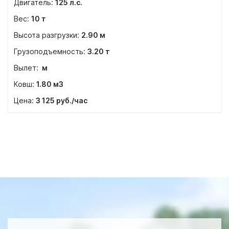
125
л.с.
10
т
2.90
м
3.20
т
м
1.80
м3
3 125
руб./час