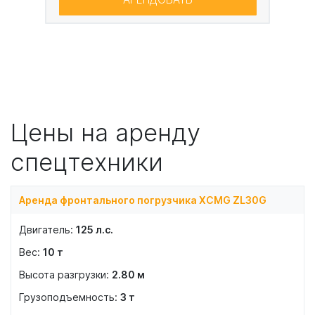
Цены на аренду
спецтехники
Аренда фронтального погрузчика XCMG ZL30G
125
л.с.
10
т
2.80
м
3
т