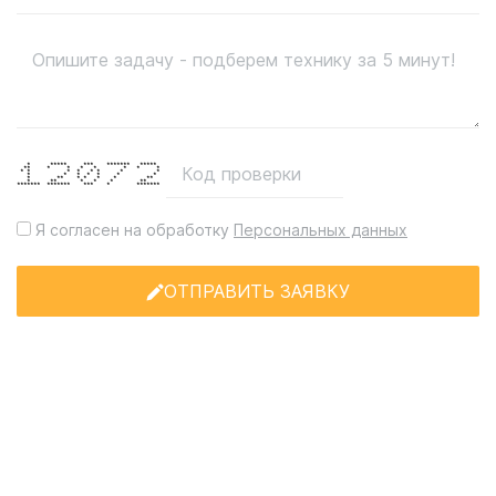
* ***** *** ******* *****
** * * * * * * *
* * * * * * * *
* * * * * * *
* ** * * * * **
* ** * * * **
******* ******* *** * *******
Я согласен на обработку
Персональных данных
ОТПРАВИТЬ ЗАЯВКУ