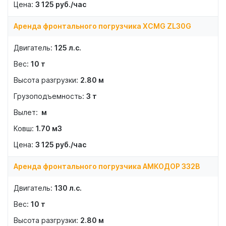
3 125
руб./час
Аренда фронтального погрузчика XCMG ZL30G
125
л.с.
10
т
2.80
м
3
т
м
1.70
м3
3 125
руб./час
Аренда фронтального погрузчика АМКОДОР 332В
130
л.с.
10
т
2.80
м