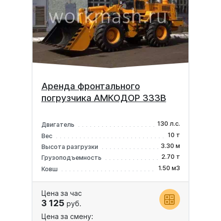
Аренда фронтального
погрузчика АМКОДОР 333В
130 л.с.
Двигатель
10 т
Вес
3.30 м
Высота разгрузки
2.70 т
Грузоподъемность
1.50 м3
Ковш
Цена за час
3 125
руб.
Цена за смену: