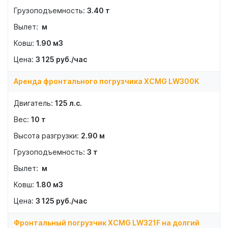
3.40
т
м
1.90
м3
3 125
руб./час
Аренда фронтального погрузчика XCMG LW300K
125
л.с.
10
т
2.90
м
3
т
м
1.80
м3
3 125
руб./час
Фронтальный погрузчик XCMG LW321F на долгий