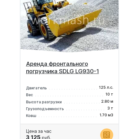
Аренда фронтального
погрузчика SDLG LG930-1
125 л.с.
Двигатель
10 т
Вес
2.80 м
Высота разгрузки
3 т
Грузоподъемность
1.70 м3
Ковш
Цена за час
3 125
руб.