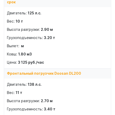
срок
125
л.с.
10
т
2.90
м
3.20
т
м
1.80
м3
3 125
руб./час
Фронтальный погрузчик Doosan DL200
138
л.с.
11
т
2.70
м
3.40
т