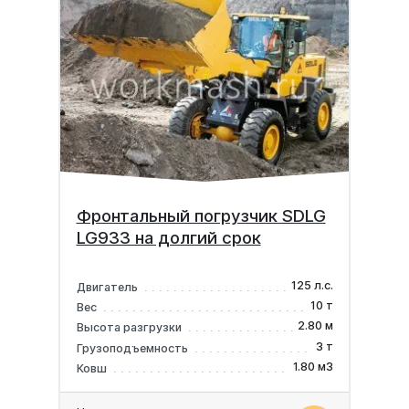
Фронтальный погрузчик SDLG
LG933 на долгий срок
125 л.с.
Двигатель
10 т
Вес
2.80 м
Высота разгрузки
3 т
Грузоподъемность
1.80 м3
Ковш