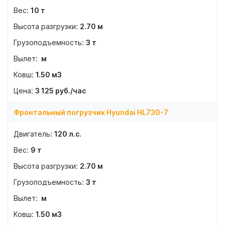
10
т
2.70
м
3
т
м
1.50
м3
3 125
руб./час
Фронтальный погрузчик Hyundai HL730-7
120
л.с.
9
т
2.70
м
3
т
м
1.50
м3