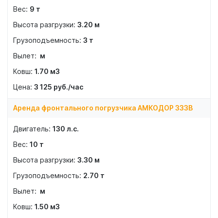
9
т
3.20
м
3
т
м
1.70
м3
3 125
руб./час
Аренда фронтального погрузчика АМКОДОР 333В
130
л.с.
10
т
3.30
м
2.70
т
м
1.50
м3