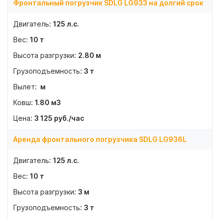
Фронтальный погрузчик SDLG LG933 на долгий срок
125
л.с.
10
т
2.80
м
3
т
м
1.80
м3
3 125
руб./час
Аренда фронтального погрузчика SDLG LG936L
125
л.с.
10
т
3
м
3
т