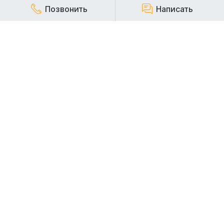
Позвонить
Написать
КОМПАНИЯ
Наша компания работает на строительном рынке более
20 лет и заслуженно пользуется репутацией надежного,
стабильного и ответственного арендодателя
строительной техники.
АРЕНДА СПЕЦТЕХНИКИ
АРЕНДА ЭКСКАВАТОРОВ
АРЕНДА ПОГРУЗЧИКОВ