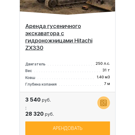
Аренда гусеничного
экскаватора с
гидроножницами Hitachi
ZX330
250 л.с.
Двигатель
31 т
Вес
1.40 м3
Ковш
7 м
Глубина копания
3 540
руб.
:
28 320
руб.
АРЕНДОВАТЬ