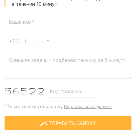
в течении 10 минут
******* **** ******* ***** *****
* * * * * * *
****** * ****** * *
* ****** * * *
* * * * ** **
* * * * * * ** **
***** ***** ***** ******* *******
Я согласен на обработку
Персональных данных
ОТПРАВИТЬ ЗАЯВКУ