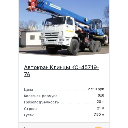
Автокран Клинцы КС-45719-
7А
2750 руб
Цена
6х6
Колесная формула
20 т
Грузоподъемность
21 м
Стрела
7.50 м
Гусек