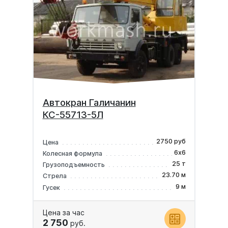
Автокран Галичанин
КС-55713-5Л
2750 руб
Цена
6х6
Колесная формула
25 т
Грузоподъемность
23.70 м
Стрела
9 м
Гусек
Цена за час
2 750
руб.