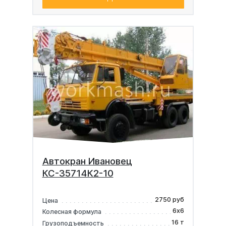
Автокран Ивановец
КС-35714К2-10
2750 руб
Цена
6х6
Колесная формула
16 т
Грузоподъемность