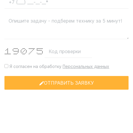
* ***** *** ******* *******
** * * * * * *
* * * * * * * * ******
* ****** * * * * *
* * * * * * *
* * * * * * *
******* **** *** * *****
Я согласен на обработку
Персональных данных
ОТПРАВИТЬ ЗАЯВКУ