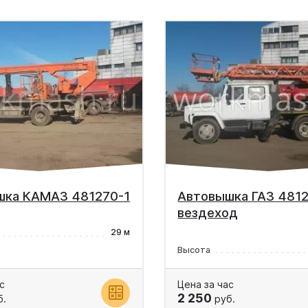
шка КАМАЗ 481270-1
Автовышка ГАЗ 4812
вездеход
29 м
Высота
с
Цена за час
2 250
б.
руб.