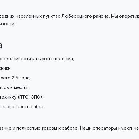
соседних населённых пунктах Люберецкого района. Мы операти
изости.
а
оподъёмности и высоты подъёма;
ники;
его 2,5 года;
сов в месяц;
ехнику (ПТО, ОПО);
безопасность работ;
вание и полностью готовы к работе. Наши операторы имеют н