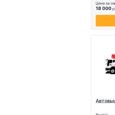
Цена за см
18 000
р
Автовы
Высота