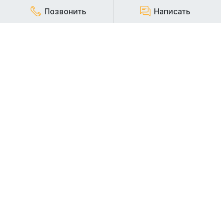
Позвонить
Написать
КОМПАНИЯ
Наша компания работает на строительном рынке более
20 лет и заслуженно пользуется репутацией надежного,
стабильного и ответственного арендодателя
строительной техники.
АРЕНДА СПЕЦТЕХНИКИ
АРЕНДА ЭКСКАВАТОРОВ