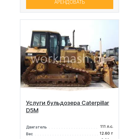
АРЕНДОВАТЬ
Услуги бульдозера Caterpillar
D5M
111 л.с.
Двигатель
12.60 т
Вес