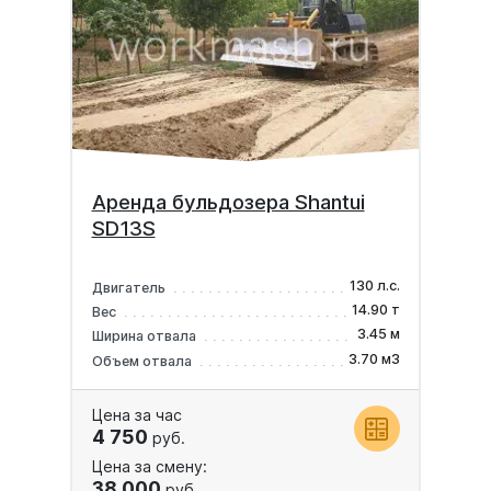
Аренда бульдозера Shantui
SD13S
130 л.с.
Двигатель
14.90 т
Вес
3.45 м
Ширина отвала
3.70 м3
Объем отвала
Цена за час
4 750
руб.
Цена за смену:
38 000
руб.