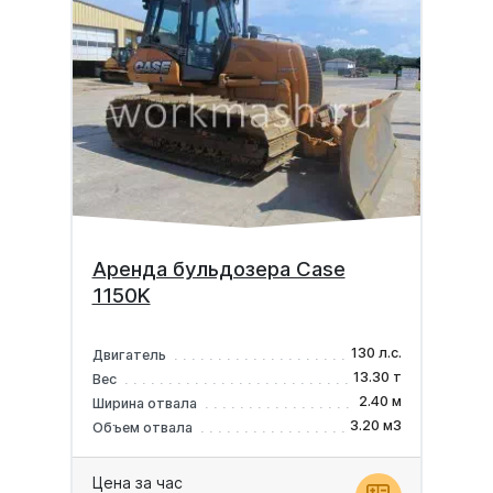
Аренда бульдозера Case
1150K
130 л.с.
Двигатель
13.30 т
Вес
2.40 м
Ширина отвала
3.20 м3
Объем отвала
Цена за час