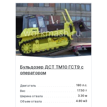
Бульдозер ДСТ ТМ10 ГСТ9 с
оператором
180 л.с.
Двигатель
17.50 т
Вес
3.30 м
Ширина отвала
4.80 м3
Объем отвала