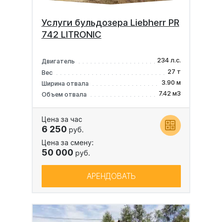
Услуги бульдозера Liebherr PR
742 LITRONIC
234 л.с.
Двигатель
27 т
Вес
3.90 м
Ширина отвала
7.42 м3
Объем отвала
Цена за час
6 250
руб.
Цена за смену:
50 000
руб.
АРЕНДОВАТЬ