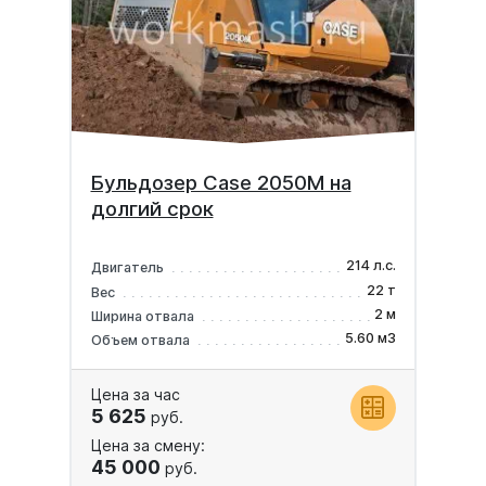
Бульдозер Case 2050M на
долгий срок
214 л.с.
Двигатель
22 т
Вес
2 м
Ширина отвала
5.60 м3
Объем отвала
Цена за час
5 625
руб.
Цена за смену:
45 000
руб.