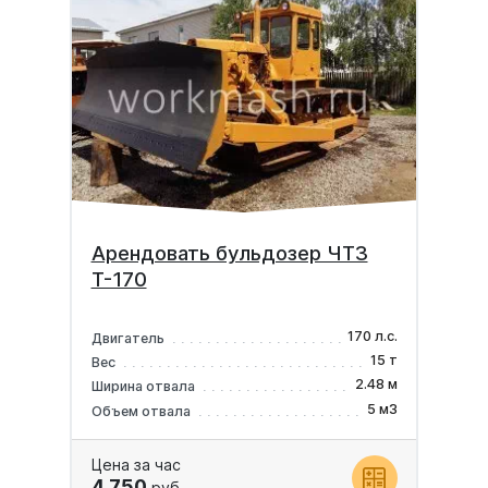
Арендовать бульдозер ЧТЗ
Т-170
170 л.с.
Двигатель
15 т
Вес
2.48 м
Ширина отвала
5 м3
Объем отвала
Цена за час
4 750
руб.