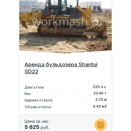
Аренда бульдозера Shantui
SD22
220 л.с.
Двигатель
23.40 т
Вес
3.70 м
Ширина отвала
6.40 м3
Объем отвала
Цена за час
5 625
руб.