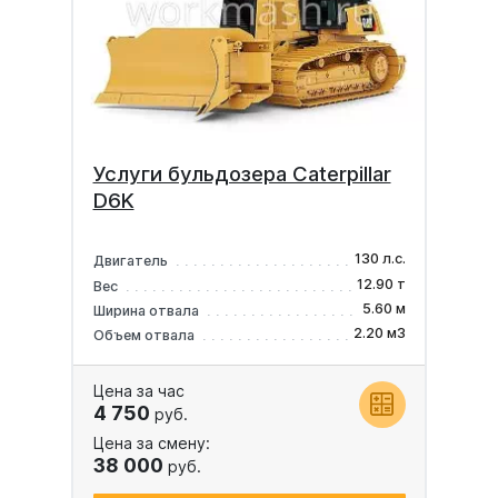
Услуги бульдозера Caterpillar
D6K
130 л.с.
Двигатель
12.90 т
Вес
5.60 м
Ширина отвала
2.20 м3
Объем отвала
Цена за час
4 750
руб.
Цена за смену:
38 000
руб.