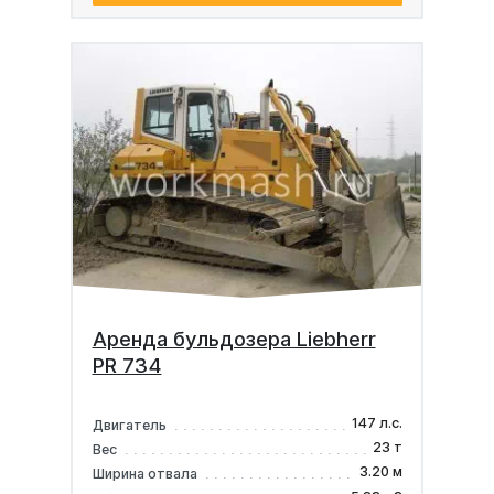
Аренда бульдозера Liebherr
PR 734
147 л.с.
Двигатель
23 т
Вес
3.20 м
Ширина отвала