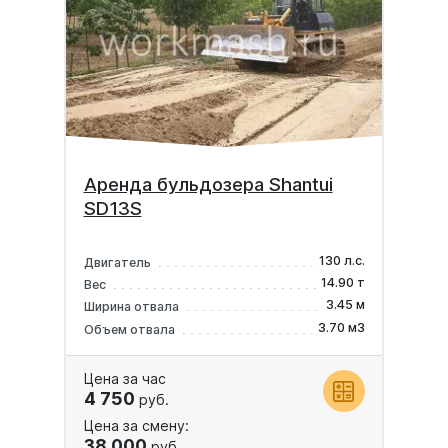
Аренда бульдозера Shantui
SD13S
130 л.с.
Двигатель
14.90 т
Вес
3.45 м
Ширина отвала
3.70 м3
Объем отвала
Цена за час
4 750
руб.
Цена за смену:
38 000
руб.