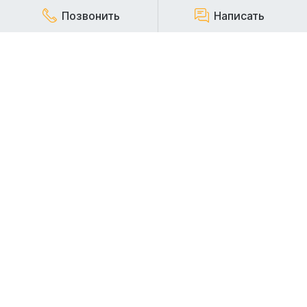
Позвонить
Написать
КОМПАНИЯ
Наша компания работает на строительном рынке более
20 лет и заслуженно пользуется репутацией надежного,
стабильного и ответственного арендодателя
строительной техники.
АРЕНДА СПЕЦТЕХНИКИ
АРЕНДА ЭКСКАВАТОРОВ