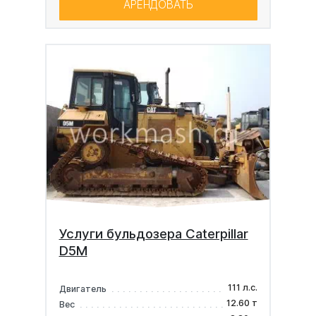
АРЕНДОВАТЬ
Услуги бульдозера Caterpillar
D5M
111 л.с.
Двигатель
12.60 т
Вес