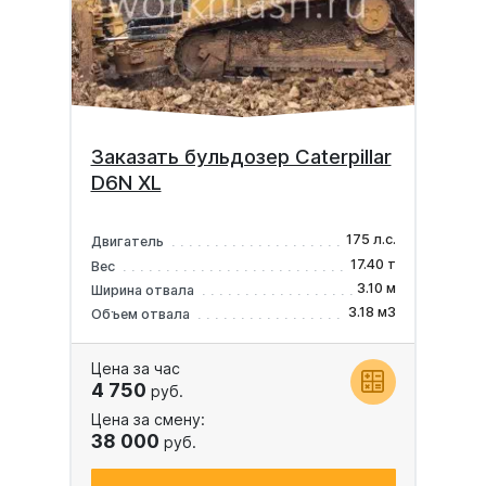
Заказать бульдозер Caterpillar
D6N XL
175 л.с.
Двигатель
17.40 т
Вес
3.10 м
Ширина отвала
3.18 м3
Объем отвала
Цена за час
4 750
руб.
Цена за смену:
38 000
руб.