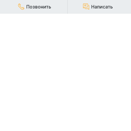
Позвонить
Написать
КОМПАНИЯ
Наша компания работает на строительном рынке более
20 лет и заслуженно пользуется репутацией надежного,
стабильного и ответственного арендодателя
строительной техники.
АРЕНДА СПЕЦТЕХНИКИ
АРЕНДА ЭКСКАВАТОРОВ