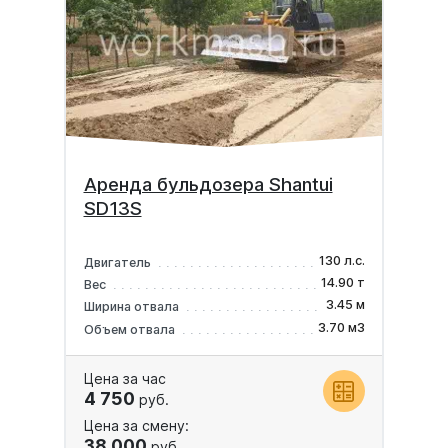
Аренда бульдозера Shantui
SD13S
130 л.с.
Двигатель
14.90 т
Вес
3.45 м
Ширина отвала
3.70 м3
Объем отвала
Цена за час
4 750
руб.
Цена за смену:
38 000
руб.