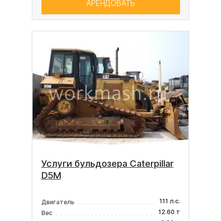
АРЕНДОВАТЬ
Услуги бульдозера Caterpillar
D5M
111 л.с.
Двигатель
12.60 т
Вес