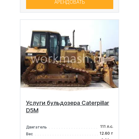
АРЕНДОВАТЬ
Услуги бульдозера Caterpillar
D5M
111 л.с.
Двигатель
12.60 т
Вес