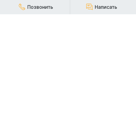
Позвонить
Написать
КОМПАНИЯ
Наша компания работает на строительном рынке более
20 лет и заслуженно пользуется репутацией надежного,
стабильного и ответственного арендодателя
строительной техники.
АРЕНДА СПЕЦТЕХНИКИ
АРЕНДА ЭКСКАВАТОРОВ