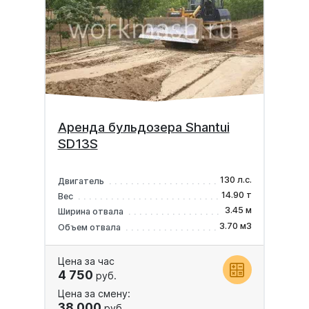
Аренда бульдозера Shantui
SD13S
130 л.с.
Двигатель
14.90 т
Вес
3.45 м
Ширина отвала
3.70 м3
Объем отвала
Цена за час
4 750
руб.
Цена за смену:
38 000
руб.