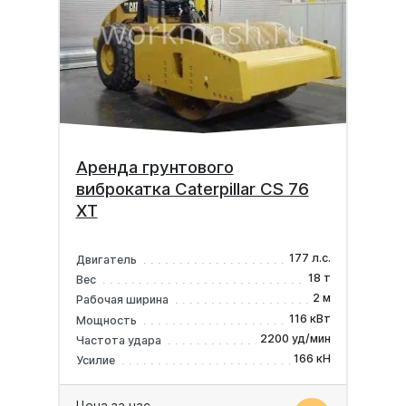
Аренда грунтового
виброкатка Caterpillar CS 76
XT
177 л.с.
Двигатель
18 т
Вес
2 м
Рабочая ширина
116 кВт
Мощность
2200 уд/мин
Частота удара
166 кН
Усилие
Цена за час