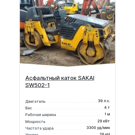
Асфальтный каток SAKAI
SW502-1
39 л.с.
Двигатель
4 т
Вес
1 м
Рабочая ширина
29 кВт
Мощность
3300 уд/мин
Частота удара
26 кН
Усилие