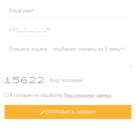
* ******* **** ***** *****
** * * * * * *
* * ****** * * *
* * ****** * *
* * * * ** **
* * * * * ** **
******* ***** ***** ******* *******
Я согласен на обработку
Персональных данных
ОТПРАВИТЬ ЗАЯВКУ