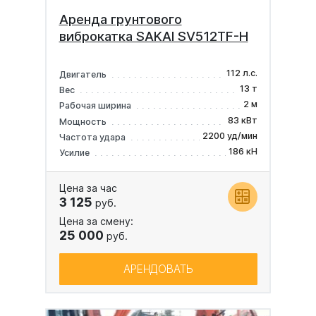
Аренда грунтового
виброкатка SAKAI SV512TF-H
112 л.с.
Двигатель
13 т
Вес
2 м
Рабочая ширина
83 кВт
Мощность
2200 уд/мин
Частота удара
186 кН
Усилие
Цена за час
3 125
руб.
Цена за смену:
25 000
руб.
АРЕНДОВАТЬ