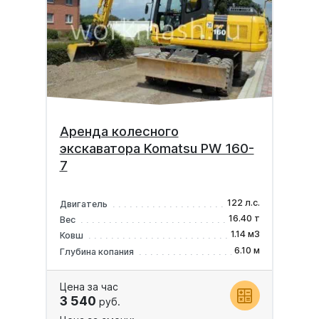
Аренда колесного
экскаватора Komatsu PW 160-
7
122 л.с.
Двигатель
16.40 т
Вес
1.14 м3
Ковш
6.10 м
Глубина копания
Цена за час
3 540
руб.