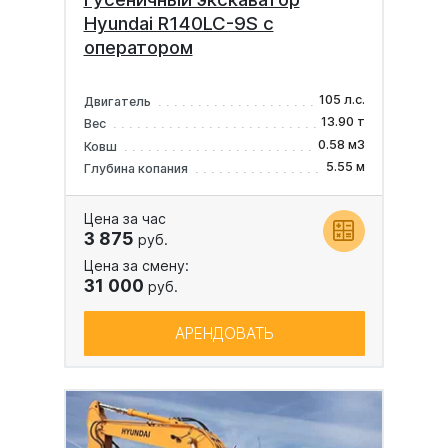
Hyundai R140LC-9S с
оператором
105 л.с.
Двигатель
13.90 т
Вес
0.58 м3
Ковш
5.55 м
Глубина копания
Цена за час
3 875
руб.
Цена за смену:
31 000
руб.
АРЕНДОВАТЬ