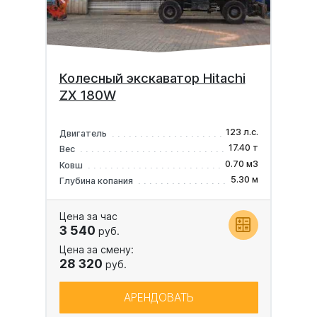
Колесный экскаватор Hitachi
ZX 180W
123 л.с.
Двигатель
17.40 т
Вес
0.70 м3
Ковш
5.30 м
Глубина копания
Цена за час
3 540
руб.
Цена за смену:
28 320
руб.
АРЕНДОВАТЬ