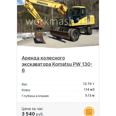
Аренда колесного
экскаватора Komatsu PW 130-
6
12.70 т
Вес
1.14 м3
Ковш
5.13 м
Глубина копания
Цена за час
3 540
руб.