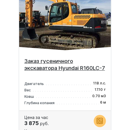
Заказ гусеничного
экскаватора Hyundai R160LC-7
118 л.с.
Двигатель
17.10 т
Вес
0.70 м3
Ковш
6 м
Глубина копания
Цена за час
3 875
руб.