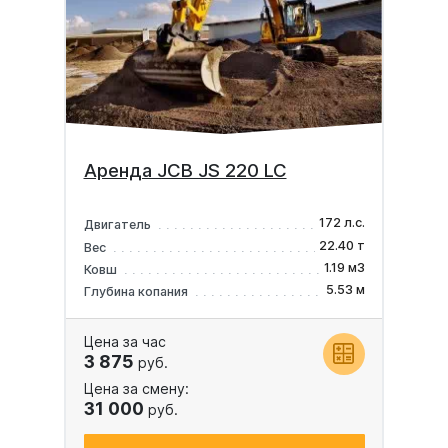
Аренда JCB JS 220 LC
172 л.с.
Двигатель
22.40 т
Вес
1.19 м3
Ковш
5.53 м
Глубина копания
Цена за час
3 875
руб.
Цена за смену:
31 000
руб.