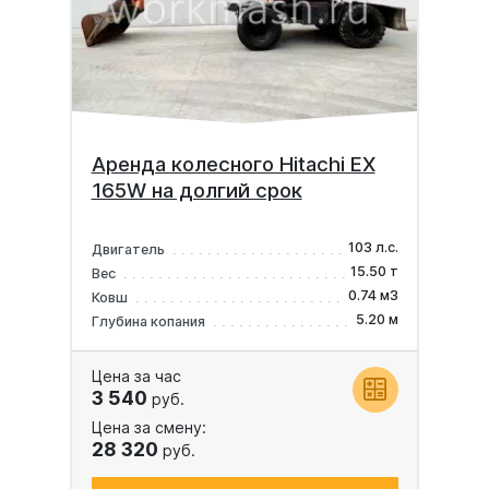
Аренда колесного Hitachi EX
165W на долгий срок
103 л.с.
Двигатель
15.50 т
Вес
0.74 м3
Ковш
5.20 м
Глубина копания
Цена за час
3 540
руб.
Цена за смену:
28 320
руб.