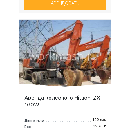
АРЕНДОВАТЬ
Аренда колесного Hitachi ZX
160W
122 л.с.
Двигатель
15.70 т
Вес