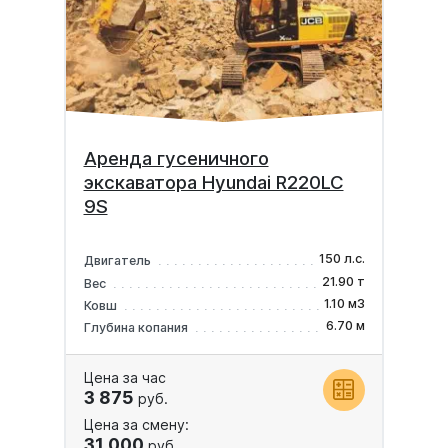
Аренда гусеничного
экскаватора Hyundai R220LC
9S
150 л.с.
Двигатель
21.90 т
Вес
1.10 м3
Ковш
6.70 м
Глубина копания
Цена за час
3 875
руб.
Цена за смену:
31 000
руб.