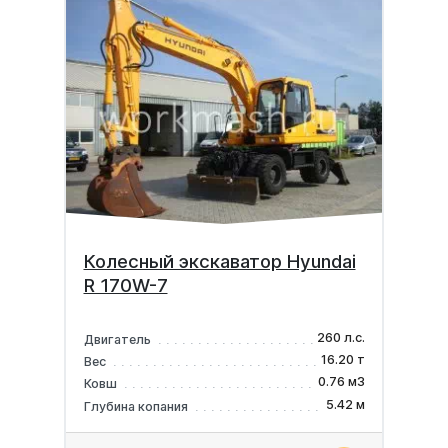
Колесный экскаватор Hyundai
R 170W-7
260 л.с.
Двигатель
16.20 т
Вес
0.76 м3
Ковш
5.42 м
Глубина копания