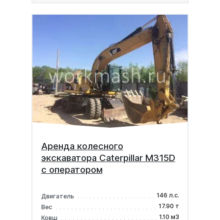
Аренда колесного
экскаватора Caterpillar М315D
с оператором
146 л.с.
Двигатель
17.90 т
Вес
1.10 м3
Ковш