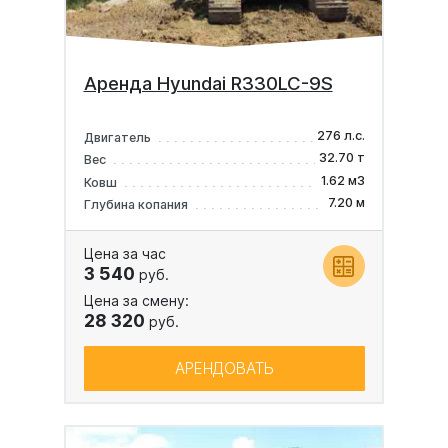
Аренда Hyundai R330LC-9S
276 л.с.
Двигатель
32.70 т
Вес
1.62 м3
Ковш
7.20 м
Глубина копания
Цена за час
3 540
руб.
Цена за смену:
28 320
руб.
АРЕНДОВАТЬ