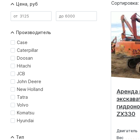
Сортировка:
Цена, руб
Производитель
Case
Caterpillar
Doosan
Hitachi
JCB
John Deere
New Holland
Аренда 
Tatra
экскава
Volvo
гидроно
Komatsu
ZX330
Hyundai
Двигатель
Тип
Вес