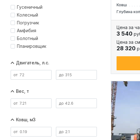
Ковш
Гусеничный
Глубина ко
Колесный
Погрузчик
Цена за ча
Амфибия
3 540
ру
Болотный
Цена за см
Планировщик
28 320
р
Двигатель, л.с.
Вес, т
Ковш, м3