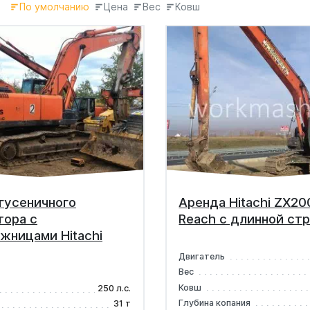
По умолчанию
Цена
Вес
Ковш
гусеничного
Аренда Hitachi ZX20
тора с
Reach с длинной ст
жницами Hitachi
Двигатель
Вес
Ковш
250 л.с.
Глубина копания
31 т