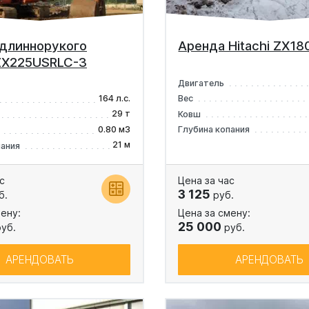
длиннорукого
Аренда Hitachi ZX1
 ZX225USRLC-3
Двигатель
164 л.с.
Вес
29 т
Ковш
0.80 м3
Глубина копания
21 м
пания
с
Цена за час
3 125
б.
руб.
ену:
Цена за смену:
25 000
уб.
руб.
АРЕНДОВАТЬ
АРЕНДОВАТЬ