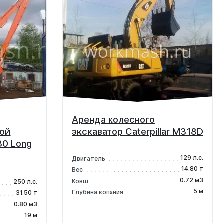
Аренда колесного
ной
экскаватор Caterpillar M318D
30 Long
129 л.с.
Двигатель
14.80 т
Вес
0.72 м3
Ковш
250 л.с.
5 м
Глубина копания
31.50 т
0.80 м3
19 м