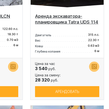
80LCN
Аренда экскаватора-
планировщика Tatra UDS 114
122.60 л.с.
18.30 т
315 л.с.
Двигатель
0.70 м3
22.30 т
Вес
6 м
0.63 м3
Ковш
6 м
Глубина копания
Цена за час
3 540
руб.
Цена за смену:
28 320
руб.
АРЕНДОВАТЬ