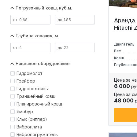
Погрузочный ковш, куб.м.
Аренда 
Hitachi
Глубина копания, м
Двигатель
Вес
Ковш
Навесное оборудование
Глубина ко
Гидромолот
Цена за ча
Грейфер
6 000
ру
Гидроножницы
Цена за см
Траншейный ковш
48 000
р
Планировочный ковш
Ямобур
Клык (риппер)
Виброплита
Вибропогружатель