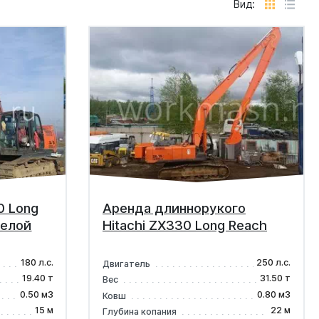
Вид:
0 Long
Аренда длиннорукого
релой
Hitachi ZX330 Long Reach
180 л.с.
250 л.с.
Двигатель
19.40 т
31.50 т
Вес
0.50 м3
0.80 м3
Ковш
15 м
22 м
Глубина копания