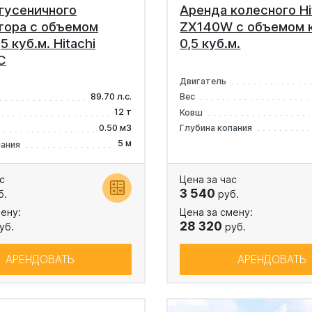
гусеничного
Аренда колесного Hi
тора с объемом
ZX140W с объемом 
5 куб.м. Hitachi
0,5 куб.м.
C
Двигатель
89.70 л.с.
Вес
12 т
Ковш
0.50 м3
Глубина копания
5 м
пания
с
Цена за час
3 540
б.
руб.
ену:
Цена за смену:
28 320
уб.
руб.
АРЕНДОВАТЬ
АРЕНДОВАТЬ