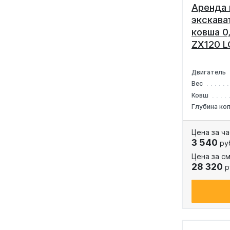
Аренда 
экскава
ковша 0,
ZX120 L
Двигатель
Вес
Ковш
Глубина ко
Цена за ча
3 540
ру
Цена за см
28 320
р