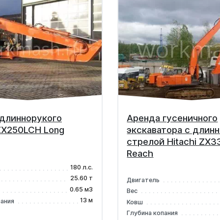
длиннорукого
Аренда гусеничного
 ZX250LCH Long
экскаватора с длин
стрелой Hitachi ZX3
Reach
180 л.с.
25.60 т
Двигатель
0.65 м3
Вес
13 м
пания
Ковш
Глубина копания