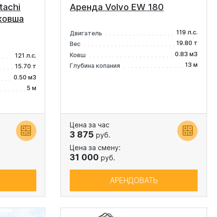
tachi
Аренда Volvo EW 180
ковша
119 л.с.
Двигатель
19.80 т
Вес
0.83 м3
Ковш
121 л.с.
13 м
Глубина копания
15.70 т
0.50 м3
5 м
Цена за час
3 875
руб.
Цена за смену:
31 000
руб.
АРЕНДОВАТЬ