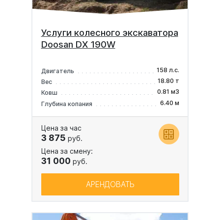
Услуги колесного экскаватора
Doosan DX 190W
158 л.с.
Двигатель
18.80 т
Вес
0.81 м3
Ковш
6.40 м
Глубина копания
Цена за час
3 875
руб.
Цена за смену:
31 000
руб.
АРЕНДОВАТЬ