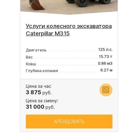
Услуги колесного экскаватора
Caterpillar M315
125 л.с.
Двигатель
15.73 т
Вес
0.86 м3
Ковш
6.27 м
Глубина копания
Цена за час
3 875
руб.
Цена за смену:
31 000
руб.
АРЕНДОВАТЬ