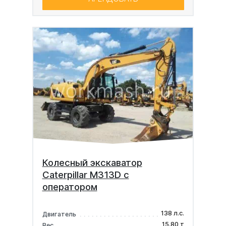
Колесный экскаватор
Caterpillar M313D с
оператором
138 л.с.
Двигатель
15.80 т
Вес