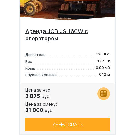
Аренда JCB JS 160W с
оператором
130 л.с.
Двигатель
17.70 т
Вес
0.90 м3
Ковш
6.12 м
Глубина копания
Цена за час
3 875
руб.
Цена за смену:
31 000
руб.
АРЕНДОВАТЬ