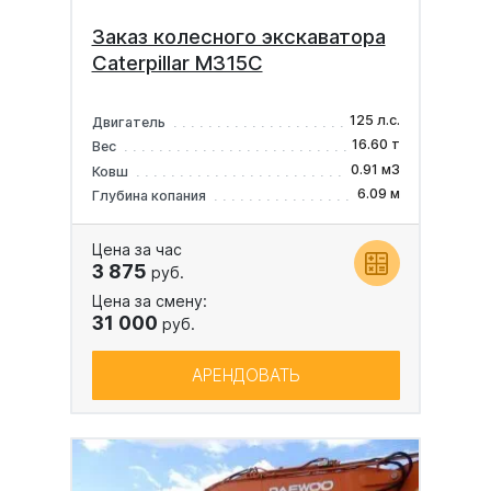
Заказ колесного экскаватора
Caterpillar M315C
125 л.с.
Двигатель
16.60 т
Вес
0.91 м3
Ковш
6.09 м
Глубина копания
Цена за час
3 875
руб.
Цена за смену:
31 000
руб.
АРЕНДОВАТЬ