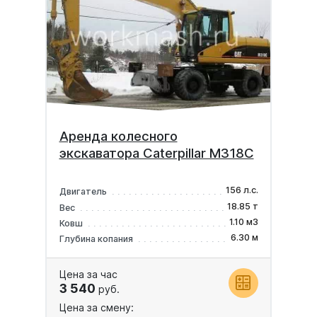
Аренда колесного
экскаватора Caterpillar M318C
156 л.с.
Двигатель
18.85 т
Вес
1.10 м3
Ковш
6.30 м
Глубина копания
Цена за час
3 540
руб.
Цена за смену: