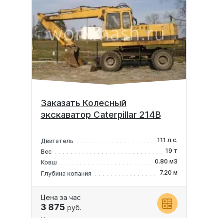
Заказать Колесный
экскаватор Caterpillar 214B
111 л.с.
Двигатель
19 т
Вес
0.80 м3
Ковш
7.20 м
Глубина копания
Цена за час
3 875
руб.