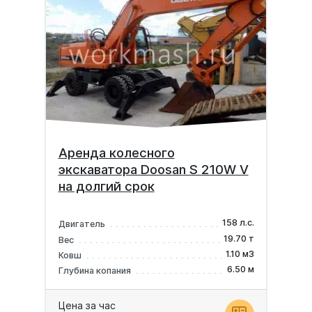
Аренда колесного
экскаватора Doosan S 210W V
на долгий срок
158 л.с.
Двигатель
19.70 т
Вес
1.10 м3
Ковш
6.50 м
Глубина копания
Цена за час