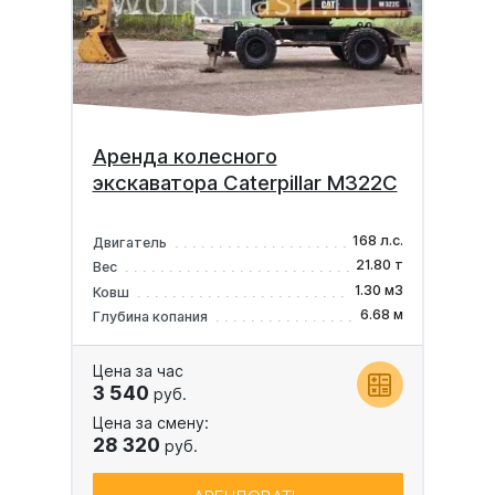
Аренда колесного
экскаватора Caterpillar M322C
168 л.с.
Двигатель
21.80 т
Вес
1.30 м3
Ковш
6.68 м
Глубина копания
Цена за час
3 540
руб.
Цена за смену:
28 320
руб.