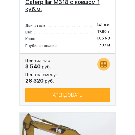
Caterpillar M318 с ковшом 1
куб.м.
141 л.с.
Двигатель
17.90 т
Вес
1.05 м3
Ковш
7.37 м
Глубина копания
Цена за час
3 540
руб.
Цена за смену:
28 320
руб.
АРЕНДОВАТЬ