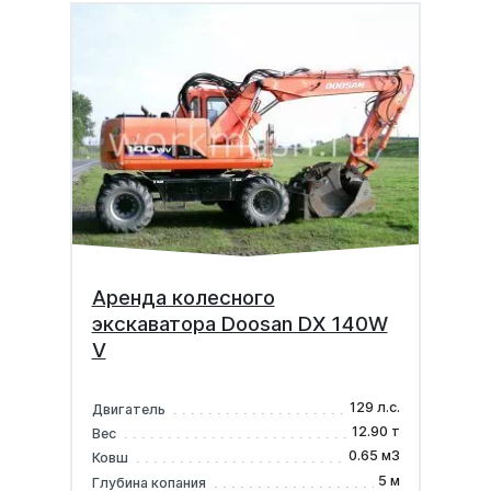
Аренда колесного
экскаватора Doosan DX 140W
V
129 л.с.
Двигатель
12.90 т
Вес
0.65 м3
Ковш
5 м
Глубина копания