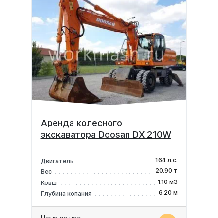
Аренда колесного
экскаватора Doosan DX 210W
164 л.с.
Двигатель
20.90 т
Вес
1.10 м3
Ковш
6.20 м
Глубина копания
Цена за час