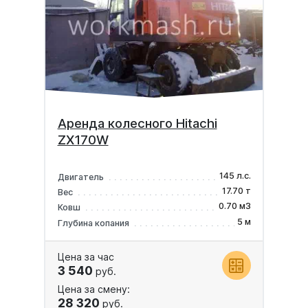
Аренда колесного Hitachi
ZX170W
145 л.с.
Двигатель
17.70 т
Вес
0.70 м3
Ковш
5 м
Глубина копания
Цена за час
3 540
руб.
Цена за смену:
28 320
руб.