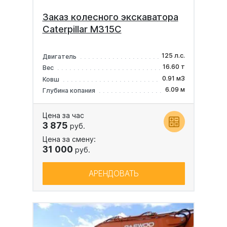
Заказ колесного экскаватора
Caterpillar M315C
125 л.с.
Двигатель
16.60 т
Вес
0.91 м3
Ковш
6.09 м
Глубина копания
Цена за час
3 875
руб.
Цена за смену:
31 000
руб.
АРЕНДОВАТЬ