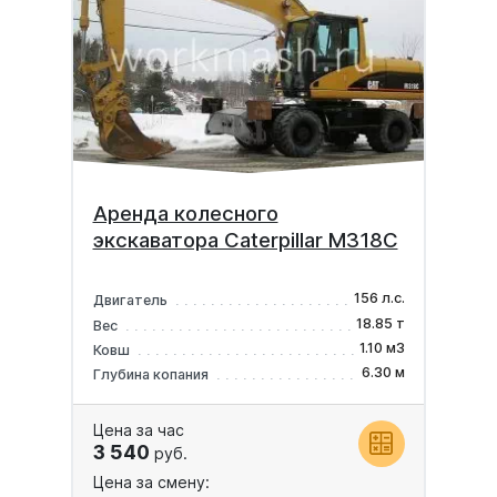
Аренда колесного
экскаватора Caterpillar M318C
156 л.с.
Двигатель
18.85 т
Вес
1.10 м3
Ковш
6.30 м
Глубина копания
Цена за час
3 540
руб.
Цена за смену: