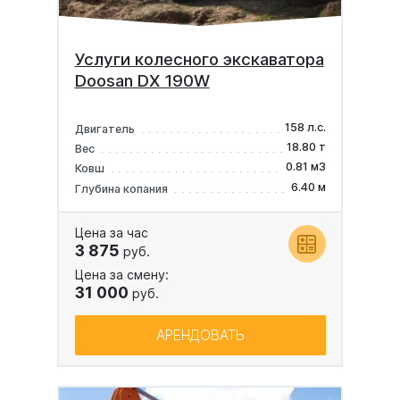
Услуги колесного экскаватора
Doosan DX 190W
158 л.с.
Двигатель
18.80 т
Вес
0.81 м3
Ковш
6.40 м
Глубина копания
Цена за час
3 875
руб.
Цена за смену:
31 000
руб.
АРЕНДОВАТЬ