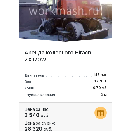
Аренда колесного Hitachi
ZX170W
145 л.с.
Двигатель
17.70 т
Вес
0.70 м3
Ковш
5 м
Глубина копания
Цена за час
3 540
руб.
Цена за смену:
28 320
руб.