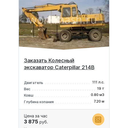
Заказать Колесный
экскаватор Caterpillar 214B
111 л.с.
Двигатель
19 т
Вес
0.80 м3
Ковш
7.20 м
Глубина копания
Цена за час
3 875
руб.