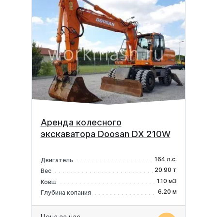
Аренда колесного
экскаватора Doosan DX 210W
164 л.с.
Двигатель
20.90 т
Вес
1.10 м3
Ковш
6.20 м
Глубина копания
Цена за час