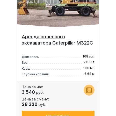
Аренда колесного
экскаватора Caterpillar M322C
168 л.с.
Двигатель
21.80 т
Вес
1.30 м3
Ковш
6.68 м
Глубина копания
Цена за час
3 540
руб.
Цена за смену:
28 320
руб.