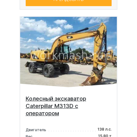
Колесный экскаватор
Caterpillar M313D с
оператором
138 л.с.
Двигатель
15.80 т
Вес