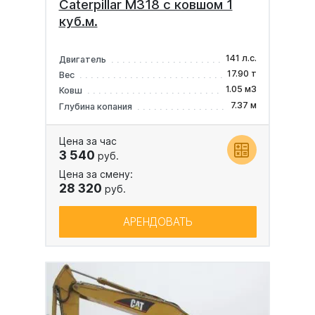
Caterpillar M318 с ковшом 1
куб.м.
141 л.с.
Двигатель
17.90 т
Вес
1.05 м3
Ковш
7.37 м
Глубина копания
Цена за час
3 540
руб.
Цена за смену:
28 320
руб.
АРЕНДОВАТЬ