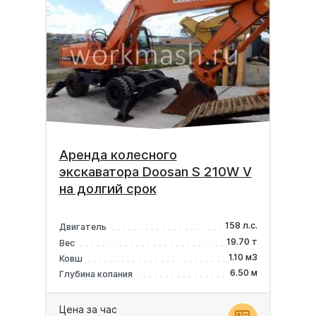
Аренда колесного
экскаватора Doosan S 210W V
на долгий срок
158 л.с.
Двигатель
19.70 т
Вес
1.10 м3
Ковш
6.50 м
Глубина копания
Цена за час