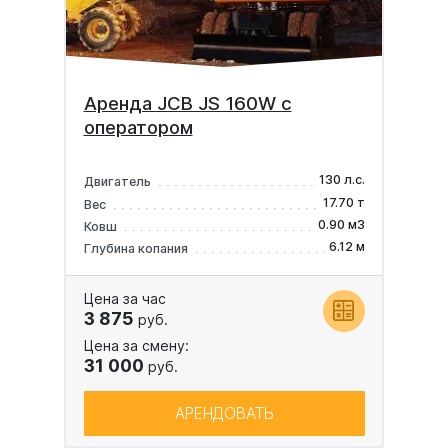
Аренда JCB JS 160W с
оператором
130 л.с.
Двигатель
17.70 т
Вес
0.90 м3
Ковш
6.12 м
Глубина копания
Цена за час
3 875
руб.
Цена за смену:
31 000
руб.
АРЕНДОВАТЬ