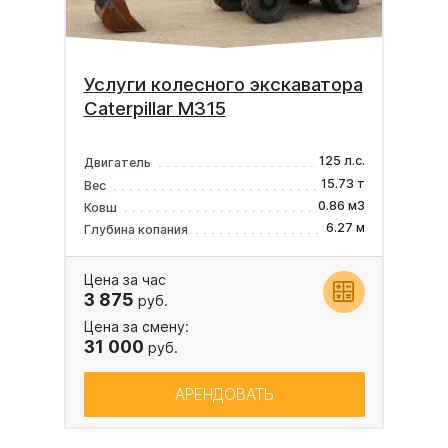
Услуги колесного экскаватора
Caterpillar M315
125 л.с.
Двигатель
15.73 т
Вес
0.86 м3
Ковш
6.27 м
Глубина копания
Цена за час
3 875
руб.
Цена за смену:
31 000
руб.
АРЕНДОВАТЬ