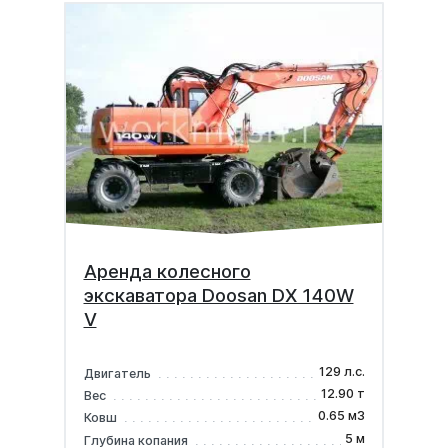
Аренда колесного
экскаватора Doosan DX 140W
V
129 л.с.
Двигатель
12.90 т
Вес
0.65 м3
Ковш
5 м
Глубина копания