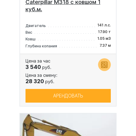
Caterpillar M318 с ковшом 1
куб.м.
141 л.с.
Двигатель
17.90 т
Вес
1.05 м3
Ковш
7.37 м
Глубина копания
Цена за час
3 540
руб.
Цена за смену:
28 320
руб.
АРЕНДОВАТЬ