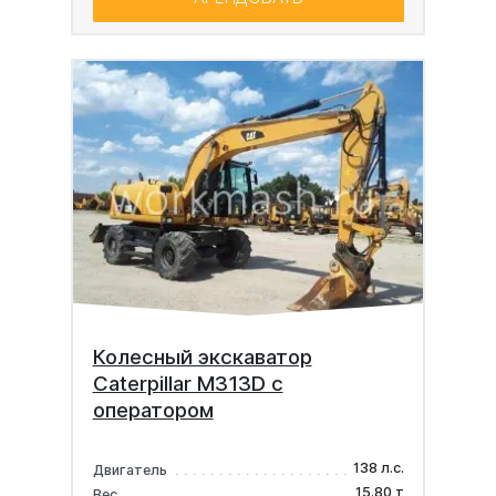
Колесный экскаватор
Caterpillar M313D с
оператором
138 л.с.
Двигатель
15.80 т
Вес