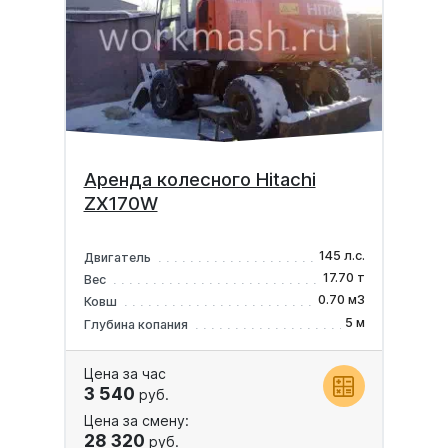
Аренда колесного Hitachi
ZX170W
145 л.с.
Двигатель
17.70 т
Вес
0.70 м3
Ковш
5 м
Глубина копания
Цена за час
3 540
руб.
Цена за смену:
28 320
руб.