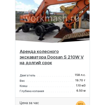
Аренда колесного
экскаватора Doosan S 210W V
на долгий срок
158 л.с.
Двигатель
19.70 т
Вес
1.10 м3
Ковш
6.50 м
Глубина копания
Цена за час