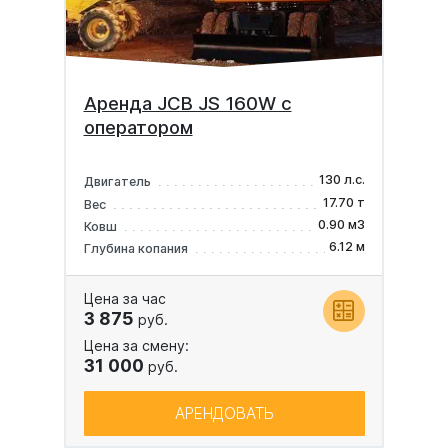
Аренда JCB JS 160W с
оператором
130 л.с.
Двигатель
17.70 т
Вес
0.90 м3
Ковш
6.12 м
Глубина копания
Цена за час
3 875
руб.
Цена за смену:
31 000
руб.
АРЕНДОВАТЬ