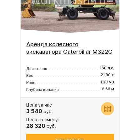
Аренда колесного
экскаватора Caterpillar M322C
168 л.с.
Двигатель
21.80 т
Вес
1.30 м3
Ковш
6.68 м
Глубина копания
Цена за час
3 540
руб.
Цена за смену:
28 320
руб.