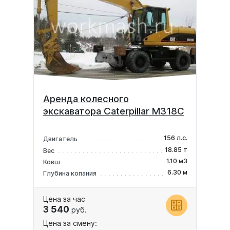
Аренда колесного
экскаватора Caterpillar M318C
156 л.с.
Двигатель
18.85 т
Вес
1.10 м3
Ковш
6.30 м
Глубина копания
Цена за час
3 540
руб.
Цена за смену: