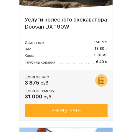
Услуги колесного экскаватора
Doosan DX 190W
158 л.с.
Двигатель
18.80 т
Вес
0.81 м3
Ковш
6.40 м
Глубина копания
Цена за час
3 875
руб.
Цена за смену:
31 000
руб.
АРЕНДОВАТЬ