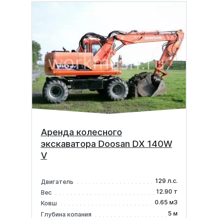
Аренда колесного
экскаватора Doosan DX 140W
V
129 л.с.
Двигатель
12.90 т
Вес
0.65 м3
Ковш
5 м
Глубина копания