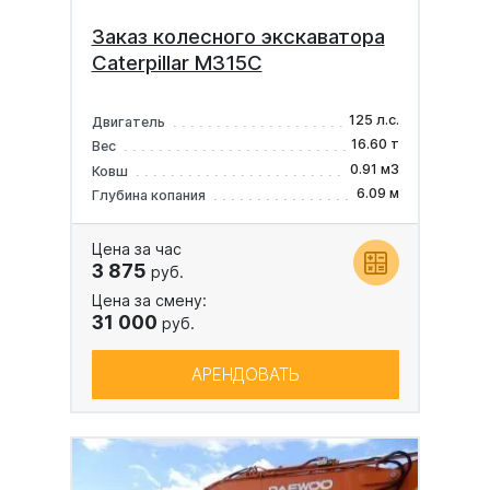
Заказ колесного экскаватора
Caterpillar M315C
125 л.с.
Двигатель
16.60 т
Вес
0.91 м3
Ковш
6.09 м
Глубина копания
Цена за час
3 875
руб.
Цена за смену:
31 000
руб.
АРЕНДОВАТЬ