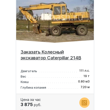
Заказать Колесный
экскаватор Caterpillar 214B
111 л.с.
Двигатель
19 т
Вес
0.80 м3
Ковш
7.20 м
Глубина копания
Цена за час
3 875
руб.