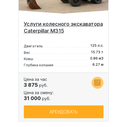
Услуги колесного экскаватора
Caterpillar M315
125 л.с.
Двигатель
15.73 т
Вес
0.86 м3
Ковш
6.27 м
Глубина копания
Цена за час
3 875
руб.
Цена за смену:
31 000
руб.
АРЕНДОВАТЬ