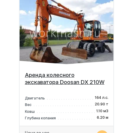
Аренда колесного
экскаватора Doosan DX 210W
164 л.с.
Двигатель
20.90 т
Вес
1.10 м3
Ковш
6.20 м
Глубина копания
Цена за час