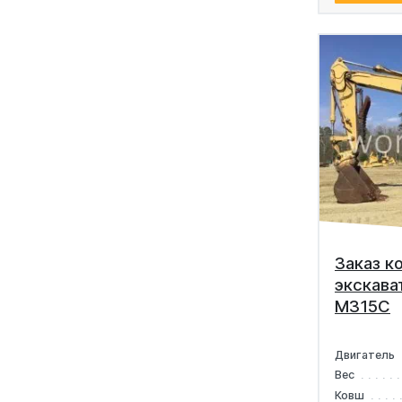
Заказ к
экскават
M315C
Двигатель
Вес
Ковш