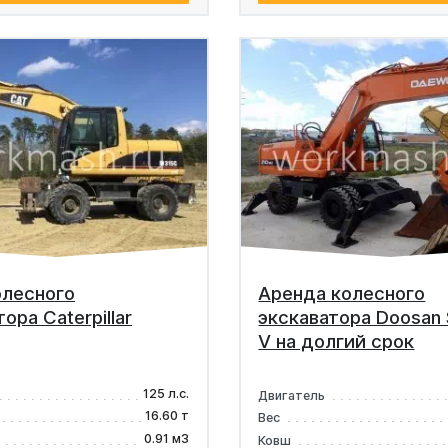
олесного
Аренда колесного
ора Caterpillar
экскаватора Doosan
V на долгий срок
125 л.с.
Двигатель
16.60 т
Вес
0.91 м3
Ковш