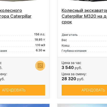
колесного
Колесный экскавато
ора Caterpillar
Caterpillar M320 на 
срок
156 л.с.
Двигатель
18.85 т
Вес
1.10 м3
Ковш
6.30 м
пания
Глубина копания
с
Цена за час
3 540
б.
руб.
ену:
Цена за смену:
28 320
уб.
руб.
АРЕНДОВАТЬ
АРЕНДОВАТЬ