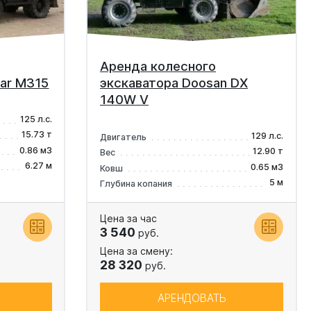
Аренда колесного
lar M315
экскаватора Doosan DX
140W V
125 л.с.
15.73 т
129 л.с.
Двигатель
0.86 м3
12.90 т
Вес
6.27 м
0.65 м3
Ковш
5 м
Глубина копания
Цена за час
3 540
руб.
Цена за смену:
28 320
руб.
АРЕНДОВАТЬ