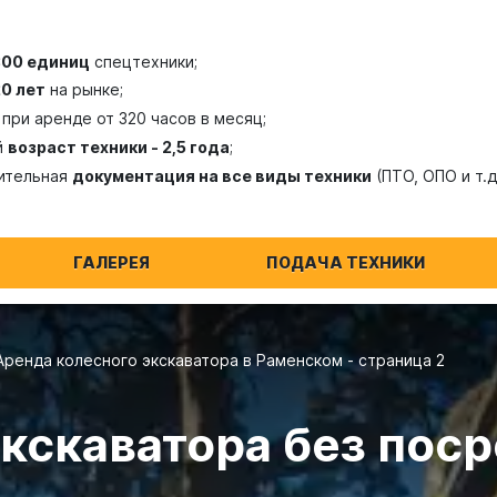
300 единиц
спецтехники;
20 лет
на рынке;
при аренде от 320 часов в месяц;
й
возраст техники - 2,5 года
;
ительная
документация на все виды техники
(ПТО, ОПО и т.д
ГАЛЕРЕЯ
ПОДАЧА ТЕХНИКИ
Аренда колесного экскаватора в Раменском - страница 2
кскаватора без поср