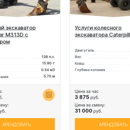
й экскаватор
Услуги колесного
lar M313D с
экскаватора Caterpil
ором
Двигатель
138 л.с.
Вес
15.80 т
Ковш
0.54 м3
Глубина копания
5.70 м
пания
с
Цена за час
3 875
б.
руб.
ену:
Цена за смену:
31 000
уб.
руб.
АРЕНДОВАТЬ
АРЕНДОВАТЬ