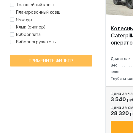
Траншейный ковш
Планировочный ковш
Ямобур
Клык (риппер)
Колесны
Виброплита
Caterpil
Вибропогружатель
операт
Двигатель
ПРИМЕНИТЬ ФИЛЬТР
Вес
Ковш
Глубина ко
Цена за ча
3 540
ру
Цена за см
28 320
р