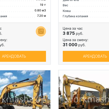
19 т
Вес
0.80 м3
Ковш
7.20 м
пания
Глубина копания
с
Цена за час
3 875
б.
руб.
ену:
Цена за смену:
31 000
уб.
руб.
АРЕНДОВАТЬ
АРЕНДОВАТЬ