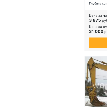
Глубина ко
Цена за ча
3 875
ру
Цена за см
31 000
р