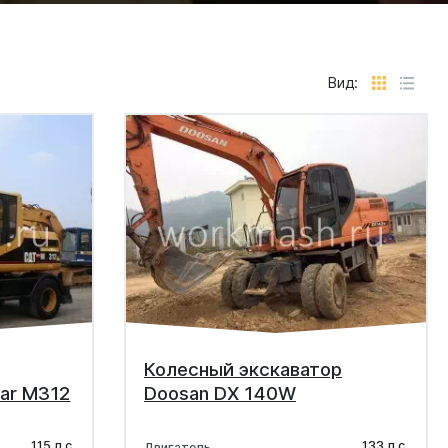
Вид:
Колесный экскаватор
lar M312
Doosan DX 140W
115 л.с.
133 л.с.
Двигатель