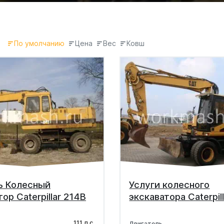
По умолчанию
Цена
Вес
Ковш
ь Колесный
Услуги колесного
ор Caterpillar 214B
экскаватора Caterpil
111 л.с.
Двигатель