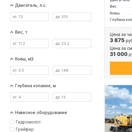
Двигатель, л.с.
Вес
Ковш
Глубина ко
Вес, т
Цена за ча
3 875
ру
Цена за см
31 000
р
Ковш, м3
Глубина копания, м
Навесное оборудование
Гидромолот
Грейфер