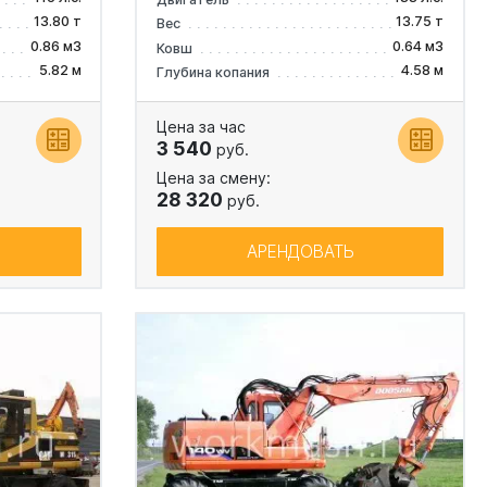
13.80 т
13.75 т
Вес
0.86 м3
0.64 м3
Ковш
5.82 м
4.58 м
Глубина копания
Цена за час
3 540
руб.
Цена за смену:
28 320
руб.
АРЕНДОВАТЬ