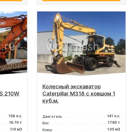
Колесный экскаватор
 S 210W
Caterpillar M318 с ковшом 1
куб.м.
158 л.с.
141 л.с.
Двигатель
19.70 т
17.90 т
Вес
1.10 м3
1.05 м3
Ковш