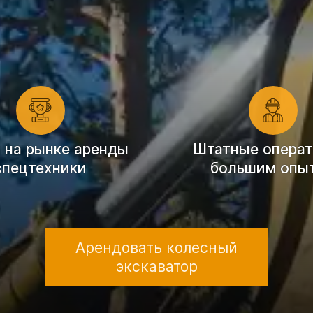
т на рынке аренды
Штатные операт
спецтехники
большим опы
Арендовать колесный
экскаватор