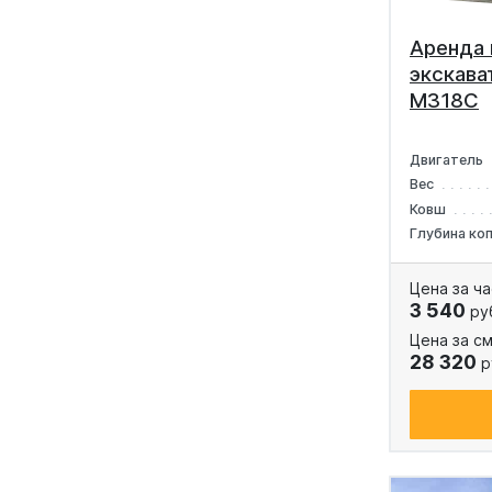
Аренда 
экскават
M318C
Двигатель
Вес
Ковш
Глубина ко
Цена за ча
3 540
ру
Цена за см
28 320
р