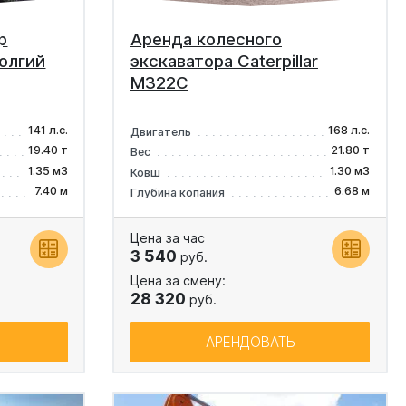
р
Аренда колесного
долгий
экскаватора Caterpillar
M322C
141 л.с.
168 л.с.
Двигатель
19.40 т
21.80 т
Вес
1.35 м3
1.30 м3
Ковш
7.40 м
6.68 м
Глубина копания
Цена за час
3 540
руб.
Цена за смену:
28 320
руб.
АРЕНДОВАТЬ