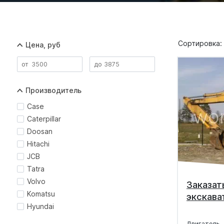
Сортировка:
Цена, руб
Производитель
Case
Caterpillar
Doosan
Hitachi
JCB
Tatra
Volvo
Заказат
Komatsu
экскават
Hyundai
Двигатель