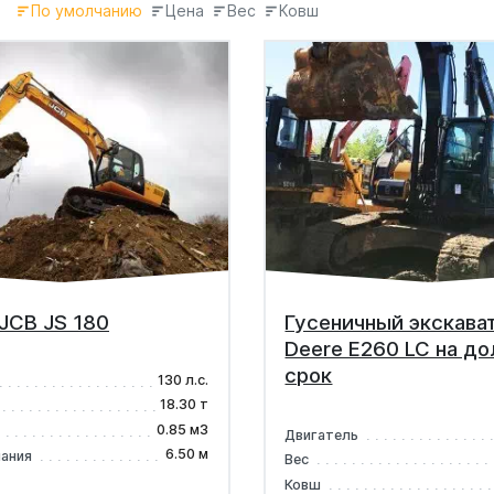
По умолчанию
Цена
Вес
Ковш
JCB JS 180
Гусеничный экскава
Deere E260 LC на до
срок
130 л.с.
18.30 т
0.85 м3
Двигатель
6.50 м
пания
Вес
Ковш