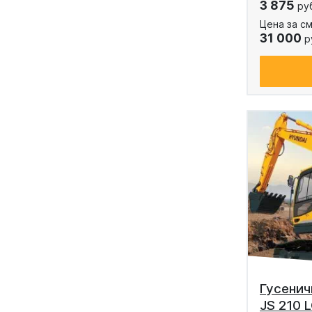
3 875
ру
Цена за см
31 000
р
Гусенич
JS 210 