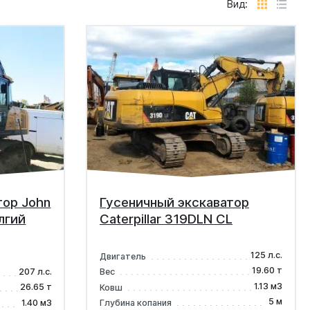
Вид:
тор John
Гусеничный экскаватор
лгий
Caterpillar 319DLN CL
125 л.с.
Двигатель
19.60 т
207 л.с.
Вес
1.13 м3
26.65 т
Ковш
5 м
1.40 м3
Глубина копания