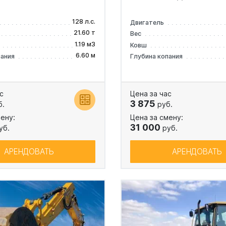
128 л.с.
Двигатель
21.60 т
Вес
1.19 м3
Ковш
6.60 м
пания
Глубина копания
с
Цена за час
3 875
б.
руб.
ену:
Цена за смену:
31 000
уб.
руб.
АРЕНДОВАТЬ
АРЕНДОВАТЬ