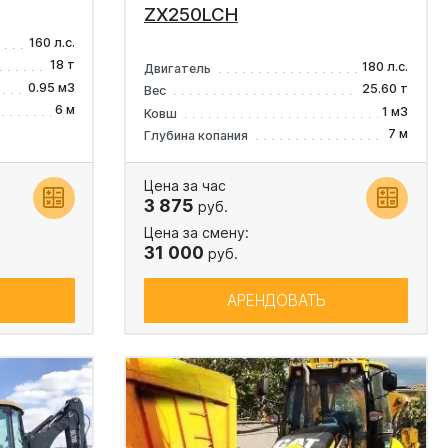
ZX250LCH
160 л.с.
18 т
180 л.с.
Двигатель
0.95 м3
25.60 т
Вес
6 м
1 м3
Ковш
7 м
Глубина копания
Цена за час
3 875
руб.
Цена за смену:
31 000
руб.
АРЕНДОВАТЬ