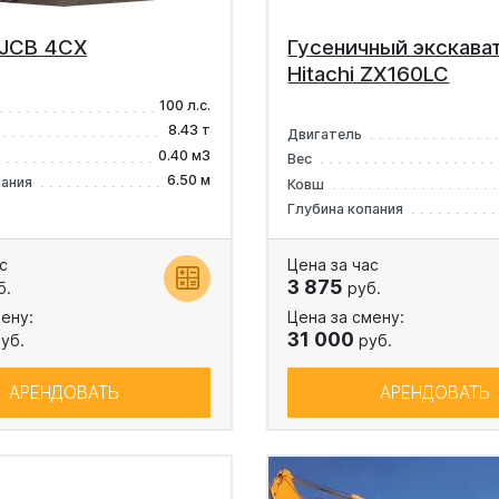
 JCB 4CX
Гусеничный экскава
Hitachi ZX160LC
100 л.с.
8.43 т
Двигатель
0.40 м3
Вес
6.50 м
пания
Ковш
Глубина копания
с
Цена за час
3 875
б.
руб.
ену:
Цена за смену:
31 000
уб.
руб.
АРЕНДОВАТЬ
АРЕНДОВАТЬ