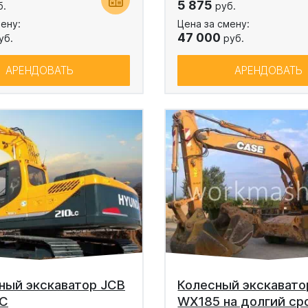
5 875
б.
руб.
ену:
Цена за смену:
47 000
уб.
руб.
АРЕНДОВАТЬ
АРЕНДОВАТЬ
ный экскаватор JCB
Колесный экскавато
LC
WX185 на долгий ср