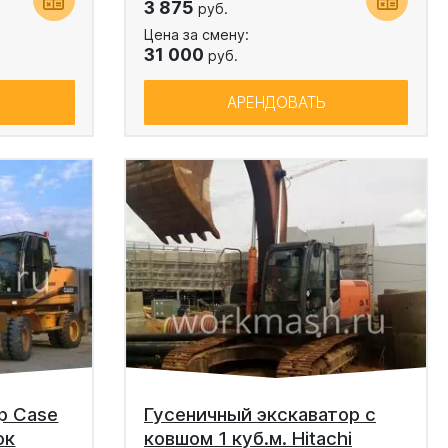
3 875
руб.
Цена за смену:
31 000
руб.
АРЕНДОВАТЬ
р Case
Гусеничный экскаватор с
ок
ковшом 1 куб.м. Hitachi