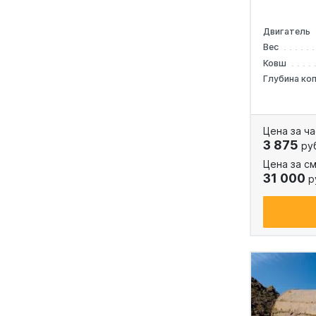
Двигатель
Вес
Ковш
Глубина ко
Цена за ча
3 875
ру
Цена за см
31 000
р