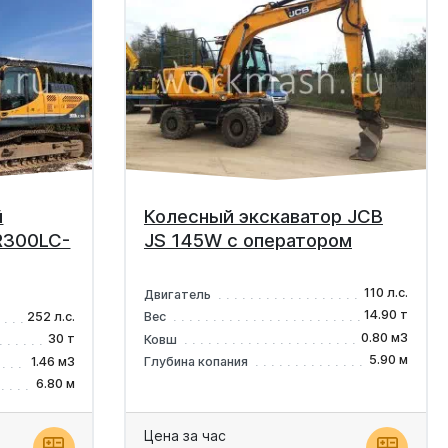
й
Колесный экскаватор JCB
 R300LC-
JS 145W с оператором
110 л.с.
Двигатель
14.90 т
252 л.с.
Вес
0.80 м3
30 т
Ковш
5.90 м
1.46 м3
Глубина копания
6.80 м
Цена за час