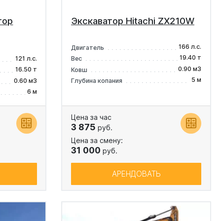
тор
Экскаватор Hitachi ZX210W
166 л.с.
Двигатель
19.40 т
121 л.с.
Вес
0.90 м3
16.50 т
Ковш
5 м
0.60 м3
Глубина копания
6 м
Цена за час
3 875
руб.
Цена за смену:
31 000
руб.
АРЕНДОВАТЬ