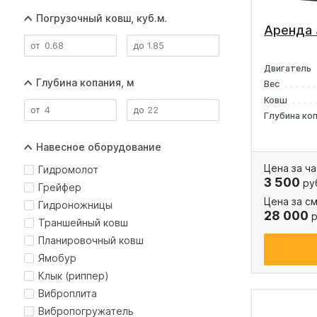
Погрузочный ковш, куб.м.
Аренда
Двигатель
Глубина копания, м
Вес
Ковш
Глубина ко
Навесное оборудование
Цена за ча
Гидромолот
3 500
ру
Грейфер
Цена за см
Гидроножницы
28 000
р
Траншейный ковш
Планировочный ковш
Ямобур
Клык (риппер)
Виброплита
Вибропогружатель