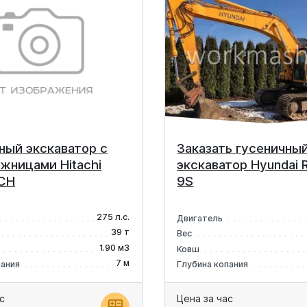
ный экскаватор с
Заказать гусеничны
жницами Hitachi
экскаватор Hyundai
CH
9S
275 л.с.
Двигатель
39 т
Вес
1.90 м3
Ковш
7 м
пания
Глубина копания
с
Цена за час