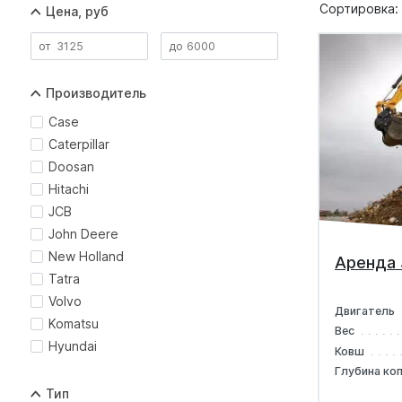
Сортировка:
Цена, руб
Производитель
Case
Caterpillar
Doosan
Hitachi
JCB
John Deere
New Holland
Аренда 
Tatra
Volvo
Двигатель
Komatsu
Вес
Hyundai
Ковш
Глубина ко
Тип