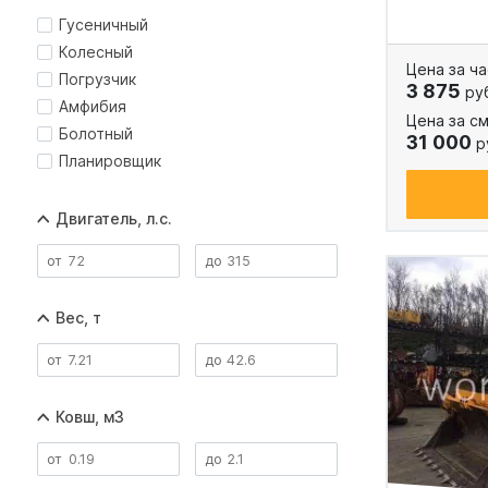
Гусеничный
Колесный
Цена за ча
Погрузчик
3 875
ру
Амфибия
Цена за см
Болотный
31 000
р
Планировщик
Двигатель, л.с.
Вес, т
Ковш, м3