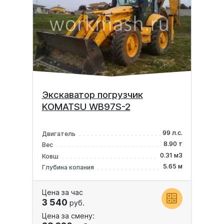
Экскаватор погрузчик
KOMATSU WB97S-2
99 л.с.
Двигатель
8.90 т
Вес
0.31 м3
Ковш
5.65 м
Глубина копания
Цена за час
3 540
руб.
Цена за смену: