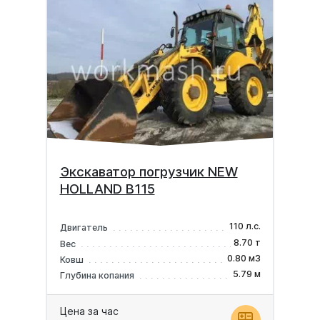
Экскаватор погрузчик NEW
HOLLAND B115
110 л.с.
Двигатель
8.70 т
Вес
0.80 м3
Ковш
5.79 м
Глубина копания
Цена за час