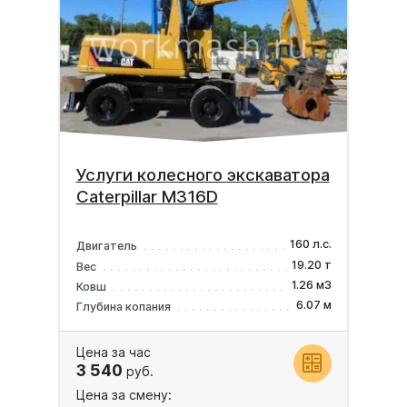
Услуги колесного экскаватора
Caterpillar M316D
160 л.с.
Двигатель
19.20 т
Вес
1.26 м3
Ковш
6.07 м
Глубина копания
Цена за час
3 540
руб.
Цена за смену: