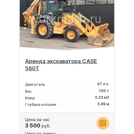
Аренда экскаватора CASE
580T
97 л.с.
Двигатель
7.95 т
Вес
0.23 м3
Ковш
5.89 м
Глубина копания
Цена за час
3 500
руб.
Цена за смену: