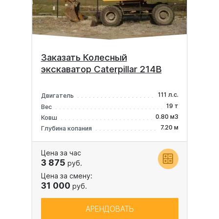
Заказать Колесный
экскаватор Caterpillar 214B
111 л.с.
Двигатель
19 т
Вес
0.80 м3
Ковш
7.20 м
Глубина копания
Цена за час
3 875
руб.
Цена за смену:
31 000
руб.
АРЕНДОВАТЬ