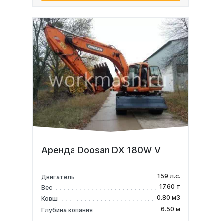
Аренда Doosan DX 180W V
159 л.с.
Двигатель
17.60 т
Вес
0.80 м3
Ковш
6.50 м
Глубина копания