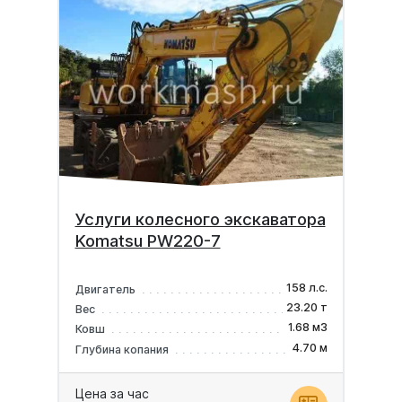
Услуги колесного экскаватора
Komatsu PW220-7
158 л.с.
Двигатель
23.20 т
Вес
1.68 м3
Ковш
4.70 м
Глубина копания
Цена за час