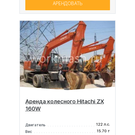
АРЕНДОВАТЬ
Аренда колесного Hitachi ZX
160W
122 л.с.
Двигатель
15.70 т
Вес