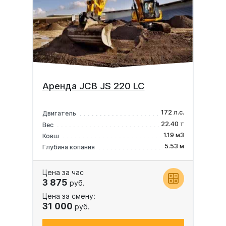
Аренда JCB JS 220 LC
172 л.с.
Двигатель
22.40 т
Вес
1.19 м3
Ковш
5.53 м
Глубина копания
Цена за час
3 875
руб.
Цена за смену:
31 000
руб.