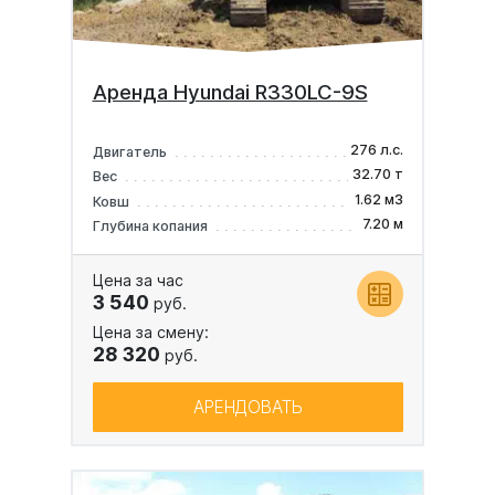
Аренда Hyundai R330LC-9S
276 л.с.
Двигатель
32.70 т
Вес
1.62 м3
Ковш
7.20 м
Глубина копания
Цена за час
3 540
руб.
Цена за смену:
28 320
руб.
АРЕНДОВАТЬ