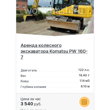
Аренда колесного
экскаватора Komatsu PW 160-
7
122 л.с.
Двигатель
16.40 т
Вес
1.14 м3
Ковш
6.10 м
Глубина копания
Цена за час
3 540
руб.