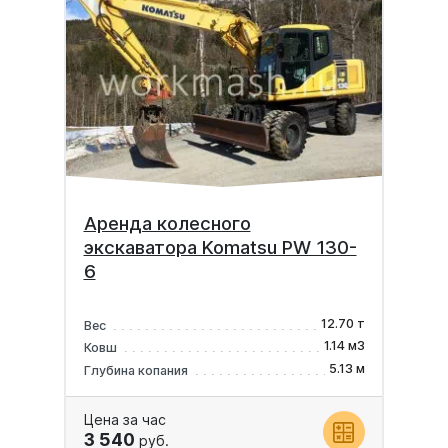
Аренда колесного
экскаватора Komatsu PW 130-
6
12.70 т
Вес
1.14 м3
Ковш
5.13 м
Глубина копания
Цена за час
3 540
руб.