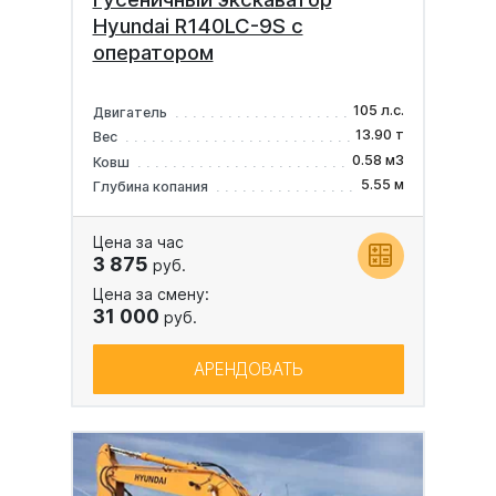
Hyundai R140LC-9S с
оператором
105 л.с.
Двигатель
13.90 т
Вес
0.58 м3
Ковш
5.55 м
Глубина копания
Цена за час
3 875
руб.
Цена за смену:
31 000
руб.
АРЕНДОВАТЬ