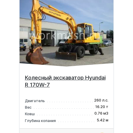
Колесный экскаватор Hyundai
R 170W-7
260 л.с.
Двигатель
16.20 т
Вес
0.76 м3
Ковш
5.42 м
Глубина копания