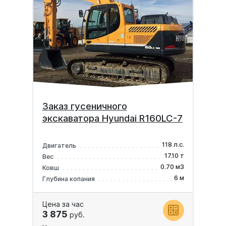
Заказ гусеничного
экскаватора Hyundai R160LC-7
118 л.с.
Двигатель
17.10 т
Вес
0.70 м3
Ковш
6 м
Глубина копания
Цена за час
3 875
руб.