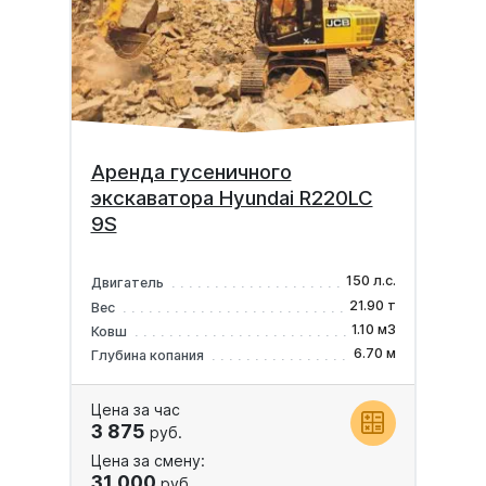
Аренда гусеничного
экскаватора Hyundai R220LC
9S
150 л.с.
Двигатель
21.90 т
Вес
1.10 м3
Ковш
6.70 м
Глубина копания
Цена за час
3 875
руб.
Цена за смену:
31 000
руб.