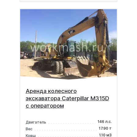
Аренда колесного
экскаватора Caterpillar М315D
с оператором
146 л.с.
Двигатель
17.90 т
Вес
1.10 м3
Ковш