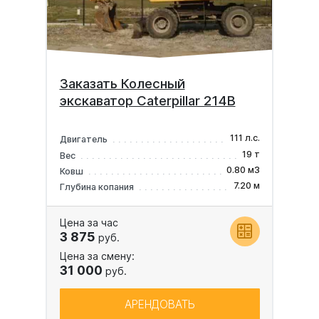
Заказать Колесный
экскаватор Caterpillar 214B
111 л.с.
Двигатель
19 т
Вес
0.80 м3
Ковш
7.20 м
Глубина копания
Цена за час
3 875
руб.
Цена за смену:
31 000
руб.
АРЕНДОВАТЬ