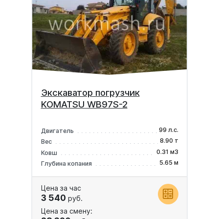
Экскаватор погрузчик
KOMATSU WB97S-2
99 л.с.
Двигатель
8.90 т
Вес
0.31 м3
Ковш
5.65 м
Глубина копания
Цена за час
3 540
руб.
Цена за смену: