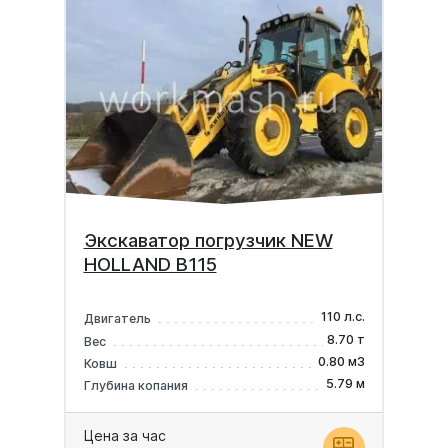
Экскаватор погрузчик NEW
HOLLAND B115
110 л.с.
Двигатель
8.70 т
Вес
0.80 м3
Ковш
5.79 м
Глубина копания
Цена за час