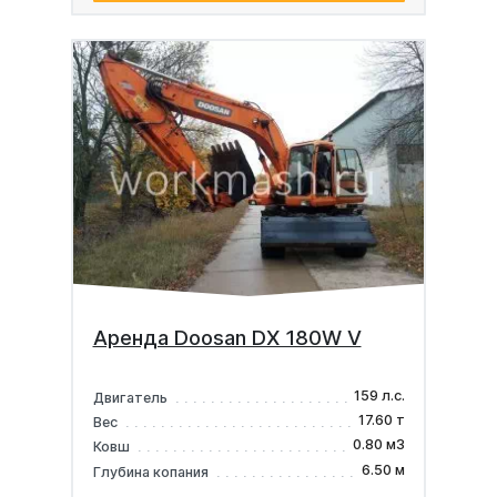
Аренда Doosan DX 180W V
159 л.с.
Двигатель
17.60 т
Вес
0.80 м3
Ковш
6.50 м
Глубина копания