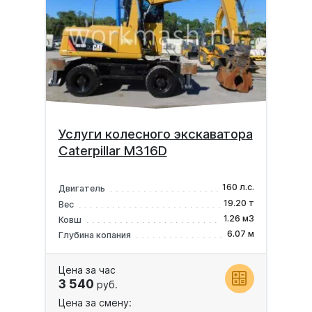
Услуги колесного экскаватора
Caterpillar M316D
160 л.с.
Двигатель
19.20 т
Вес
1.26 м3
Ковш
6.07 м
Глубина копания
Цена за час
3 540
руб.
Цена за смену: