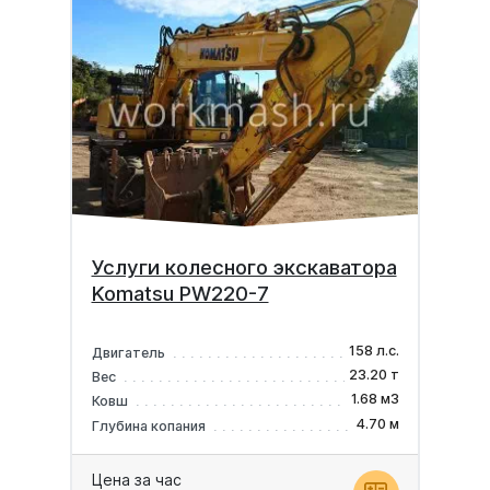
Услуги колесного экскаватора
Komatsu PW220-7
158 л.с.
Двигатель
23.20 т
Вес
1.68 м3
Ковш
4.70 м
Глубина копания
Цена за час