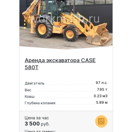
Аренда экскаватора CASE
580T
97 л.с.
Двигатель
7.95 т
Вес
0.23 м3
Ковш
5.89 м
Глубина копания
Цена за час
3 500
руб.
Цена за смену: