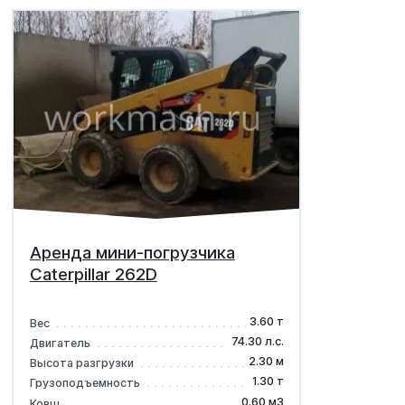
Аренда мини-погрузчика
Caterpillar 262D
3.60 т
Вес
74.30 л.с.
Двигатель
2.30 м
Высота разгрузки
1.30 т
Грузоподъемность
0.60 м3
Ковш