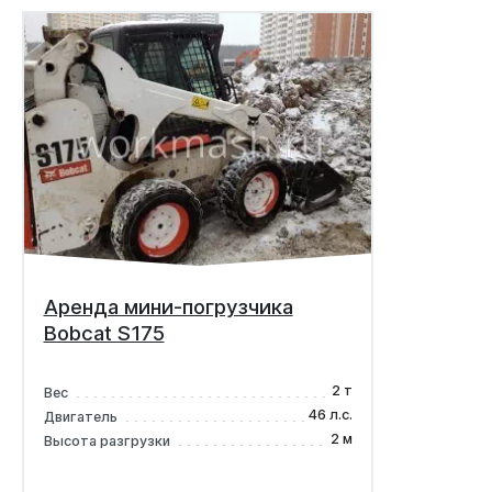
Аренда мини-погрузчика
Bobcat S175
2 т
Вес
46 л.с.
Двигатель
2 м
Высота разгрузки