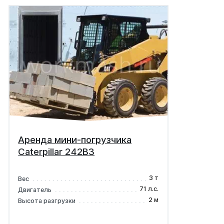
Аренда мини-погрузчика
Caterpillar 242B3
3 т
Вес
71 л.с.
Двигатель
2 м
Высота разгрузки