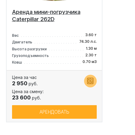
Аренда мини-погрузчика
Caterpillar 262D
3.60 т
Вес
74.30 л.с.
Двигатель
1.30 м
Высота разгрузки
2.30 т
Грузоподъемность
0.70 м3
Ковш
Цена за час
2 950
руб.
Цена за смену:
23 600
руб.
АРЕНДОВАТЬ