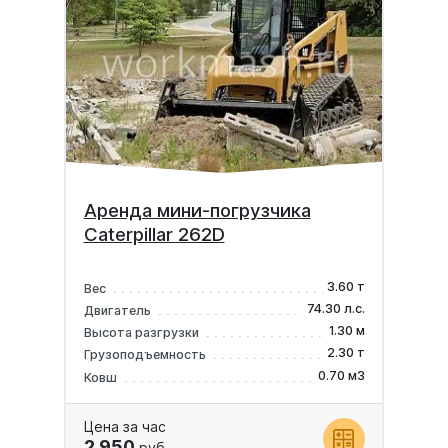
Аренда мини-погрузчика
Caterpillar 262D
3.60 т
Вес
74.30 л.с.
Двигатель
1.30 м
Высота разгрузки
2.30 т
Грузоподъемность
0.70 м3
Ковш
Цена за час
2 950
руб.