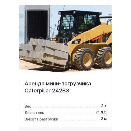
Аренда мини-погрузчика
Caterpillar 242B3
3 т
Вес
71 л.с.
Двигатель
2 м
Высота разгрузки