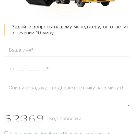
Задайте вопросы нашему менеджеру, он ответит
в течении 10 минут
**** ***** ***** **** *****
* * * * * * * *
* * * * * *
****** * ** ****** ******
* * ** * * * *
* * ** * * * * *
***** ******* ***** ***** ****
Я согласен на обработку
Персональных данных