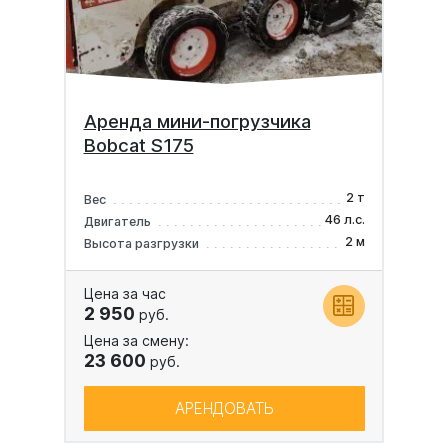
Аренда мини-погрузчика
Bobcat S175
2 т
Вес
46 л.с.
Двигатель
2 м
Высота разгрузки
Цена за час
2 950
руб.
Цена за смену:
23 600
руб.
АРЕНДОВАТЬ