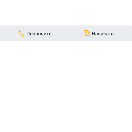
Позвонить
Написать
КОМПАНИЯ
Наша компания работает на строительном рынке более
20 лет и заслуженно пользуется репутацией надежного,
стабильного и ответственного арендодателя
строительной техники.