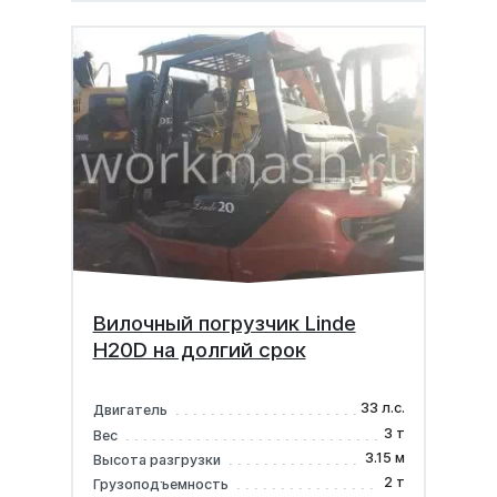
Вилочный погрузчик Linde
H20D на долгий срок
33 л.с.
Двигатель
3 т
Вес
3.15 м
Высота разгрузки
2 т
Грузоподъемность