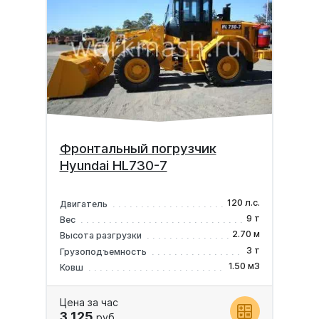
Фронтальный погрузчик
Hyundai HL730-7
120 л.с.
Двигатель
9 т
Вес
2.70 м
Высота разгрузки
3 т
Грузоподъемность
1.50 м3
Ковш
Цена за час
3 125
руб.