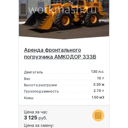
Аренда фронтального
погрузчика АМКОДОР 333В
130 л.с.
Двигатель
10 т
Вес
3.30 м
Высота разгрузки
2.70 т
Грузоподъемность
1.50 м3
Ковш
Цена за час
3 125
руб.
Цена за смену: