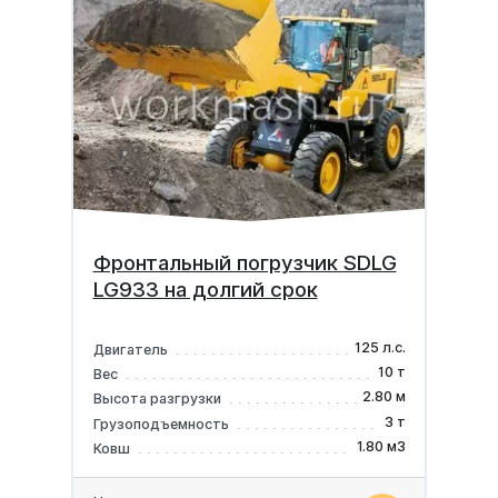
Фронтальный погрузчик SDLG
LG933 на долгий срок
125 л.с.
Двигатель
10 т
Вес
2.80 м
Высота разгрузки
3 т
Грузоподъемность
1.80 м3
Ковш