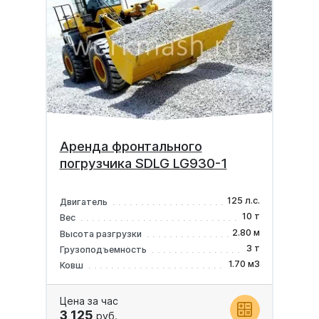
Аренда фронтального
погрузчика SDLG LG930-1
125 л.с.
Двигатель
10 т
Вес
2.80 м
Высота разгрузки
3 т
Грузоподъемность
1.70 м3
Ковш
Цена за час
3 125
руб.