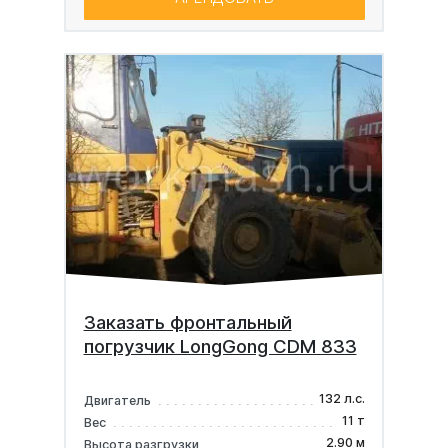
Заказать фронтальный
погрузчик LongGong CDM 833
132 л.с.
Двигатель
11 т
Вес
2.90 м
Высота разгрузки