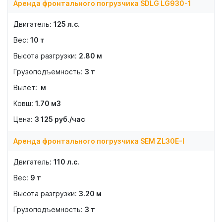
Аренда фронтального погрузчика SDLG LG930-1
125
л.с.
10
т
2.80
м
3
т
м
1.70
м3
3 125
руб./час
Аренда фронтального погрузчика SEM ZL30E-I
110
л.с.
9
т
3.20
м
3
т