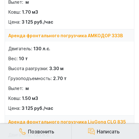
м
1.70
м3
3 125
руб./час
Аренда фронтального погрузчика АМКОДОР 333В
130
л.с.
10
т
3.30
м
2.70
т
м
1.50
м3
3 125
руб./час
Аренда фронтального погрузчика LiuGong CLG 835
Позвонить
Написать
133
л.с.