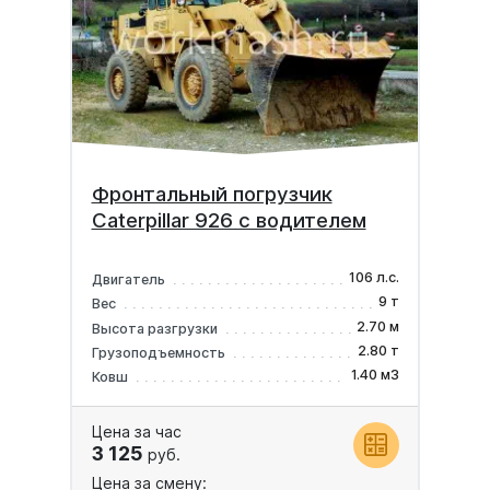
Фронтальный погрузчик
Caterpillar 926 с водителем
106 л.с.
Двигатель
9 т
Вес
2.70 м
Высота разгрузки
2.80 т
Грузоподъемность
1.40 м3
Ковш
Цена за час
3 125
руб.
Цена за смену: