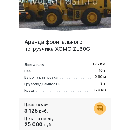
Аренда фронтального
погрузчика XCMG ZL30G
125 л.с.
Двигатель
10 т
Вес
2.80 м
Высота разгрузки
3 т
Грузоподъемность
1.70 м3
Ковш
Цена за час
3 125
руб.
Цена за смену:
25 000
руб.