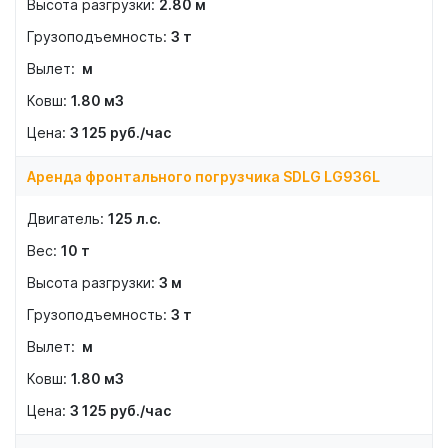
2.80
м
3
т
м
1.80
м3
3 125
руб./час
Аренда фронтального погрузчика SDLG LG936L
125
л.с.
10
т
3
м
3
т
м
1.80
м3
3 125
руб./час