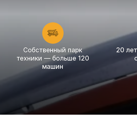
Cобственный парк
20 ле
техники — больше 120
машин