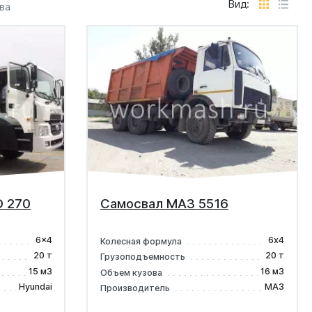
Вид:
ва
D 270
Самосвал МАЗ 5516
6x4
6х4
Колесная формула
20 т
20 т
Грузоподъемность
15 м3
16 м3
Объем кузова
Hyundai
МАЗ
Производитель