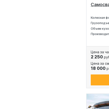
Самосв
Колесная ф
Грузоподъ
Объем куз
Производи
Цена за ча
2 250
ру
Цена за см
18 000
р