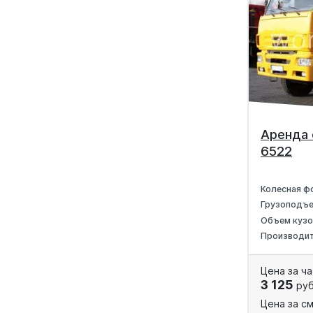
Аренда
6522
Колесная ф
Грузоподъ
Объем куз
Производи
Цена за ча
3 125
руб
Цена за см