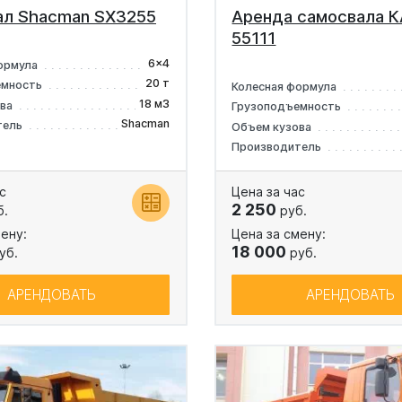
ал Shacman SX3255
Аренда самосвала 
55111
6x4
ормула
20 т
емность
Колесная формула
18 м3
ова
Грузоподъемность
Shacman
тель
Объем кузова
Производитель
с
Цена за час
2 250
б.
руб.
ену:
Цена за смену:
18 000
уб.
руб.
АРЕНДОВАТЬ
АРЕНДОВАТЬ