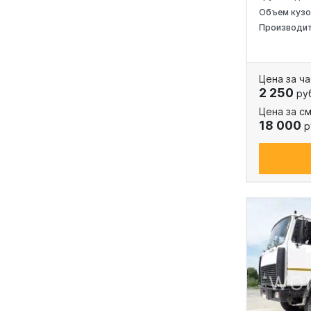
Объем куз
Производи
Цена за ча
2 250
ру
Цена за см
18 000
р