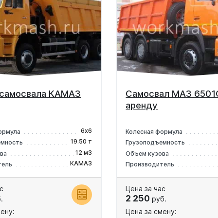
 самосвала КАМАЗ
Самосвал МАЗ 6501
аренду
6х6
ормула
Колесная формула
19.50 т
емность
Грузоподъемность
12 м3
ова
Объем кузова
КАМАЗ
тель
Производитель
с
Цена за час
2 250
.
руб.
ену:
Цена за смену: