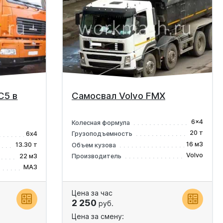
С5 в
Самосвал Volvo FMX
6x4
Колесная формула
20 т
6х4
Грузоподъемность
16 м3
13.30 т
Объем кузова
Volvo
22 м3
Производитель
МАЗ
Цена за час
2 250
руб.
Цена за смену: