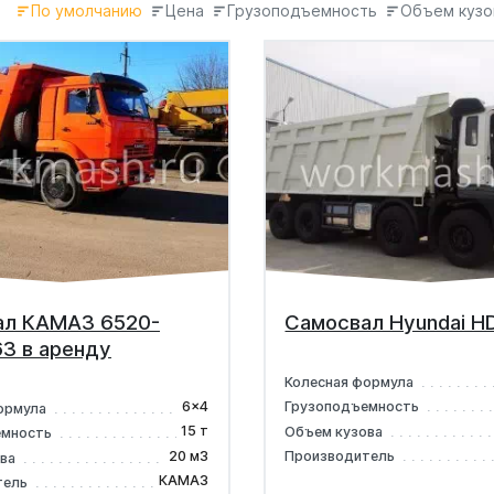
По умолчанию
Цена
Грузоподъемность
Объем кузо
ал КАМАЗ 6520-
Самосвал Hyundai H
3 в аренду
Колесная формула
6x4
Грузоподъемность
ормула
15 т
Объем кузова
емность
20 м3
Производитель
ова
КАМАЗ
тель