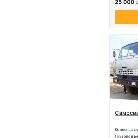
25 000
р
Самосв
Колесная ф
Грузоподъ