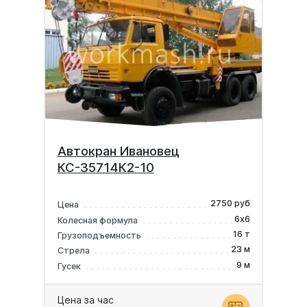
Автокран Ивановец
КС-35714К2-10
2750 руб
Цена
6х6
Колесная формула
16 т
Грузоподъемность
23 м
Стрела
9 м
Гусек
Цена за час