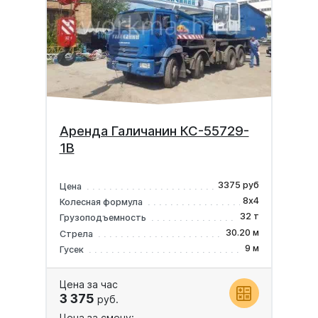
Аренда Галичанин КС-55729-
1В
3375 руб
Цена
8х4
Колесная формула
32 т
Грузоподъемность
30.20 м
Стрела
9 м
Гусек
Цена за час
3 375
руб.
Цена за смену: