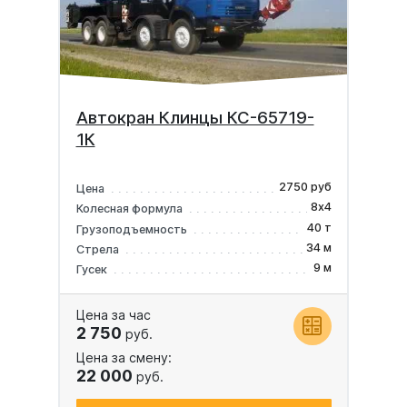
Автокран Клинцы КС-65719-
1К
2750 руб
Цена
8х4
Колесная формула
40 т
Грузоподъемность
34 м
Стрела
9 м
Гусек
Цена за час
2 750
руб.
Цена за смену:
22 000
руб.