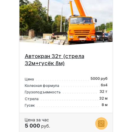
Автокран 32т (стрела
32м+гусёк 8м)
5000 руб
Цена
6х4
Колесная формула
32 т
Грузоподъемность
32 м
Стрела
8 м
Гусек
Цена за час
5 000
руб.