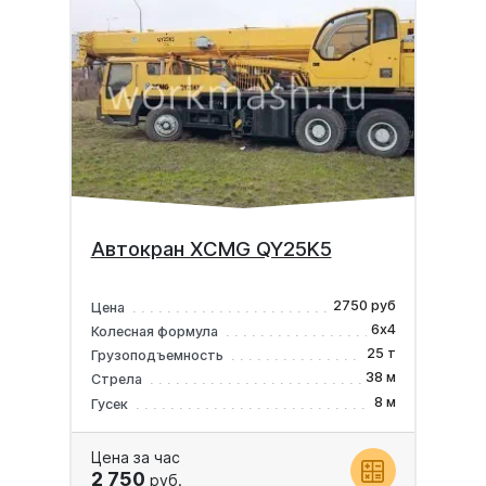
Автокран XCMG QY25K5
2750 руб
Цена
6х4
Колесная формула
25 т
Грузоподъемность
38 м
Стрела
8 м
Гусек
Цена за час
2 750
руб.