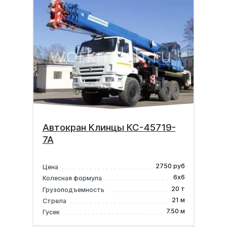
Автокран Клинцы КС-45719-
7А
2750 руб
Цена
6х6
Колесная формула
20 т
Грузоподъемность
21 м
Стрела
7.50 м
Гусек