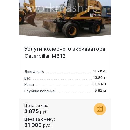
Услуги колесного экскаватора
Caterpillar M312
115 л.с.
Двигатель
13.80 т
Вес
0.86 м3
Ковш
5.82 м
Глубина копания
Цена за час
3 875
руб.
Цена за смену:
31 000
руб.