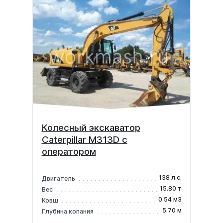
Колесный экскаватор
Caterpillar M313D с
оператором
138 л.с.
Двигатель
15.80 т
Вес
0.54 м3
Ковш
5.70 м
Глубина копания