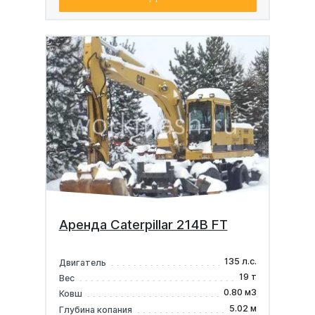
Аренда Caterpillar 214B FT
135 л.с.
Двигатель
19 т
Вес
0.80 м3
Ковш
5.02 м
Глубина копания