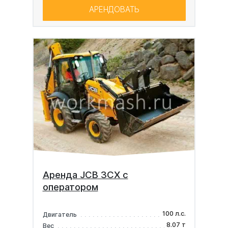
АРЕНДОВАТЬ
Аренда JCB 3CX с
оператором
100 л.с.
Двигатель
8.07 т
Вес