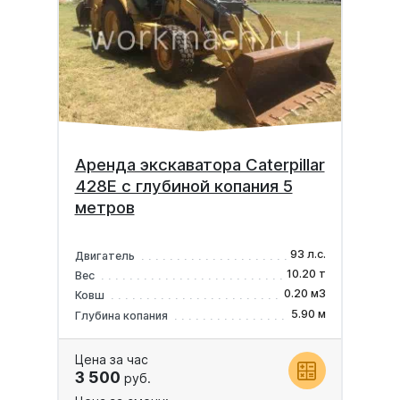
Аренда экскаватора Caterpillar
428E с глубиной копания 5
метров
93 л.с.
Двигатель
10.20 т
Вес
0.20 м3
Ковш
5.90 м
Глубина копания
Цена за час
3 500
руб.