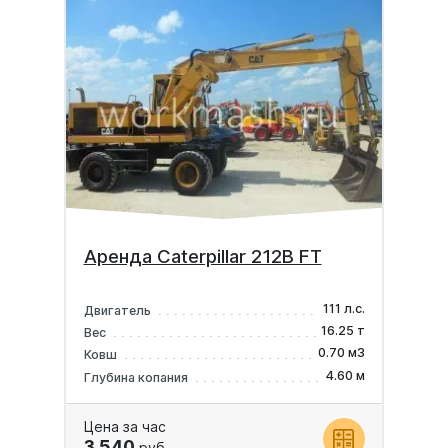
Аренда Caterpillar 212B FT
111 л.с.
Двигатель
16.25 т
Вес
0.70 м3
Ковш
4.60 м
Глубина копания
Цена за час
3 540
руб.