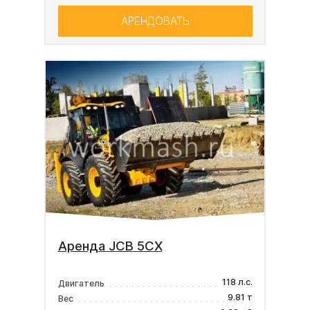
АРЕНДОВАТЬ
Аренда JCB 5CX
118 л.с.
Двигатель
9.81 т
Вес