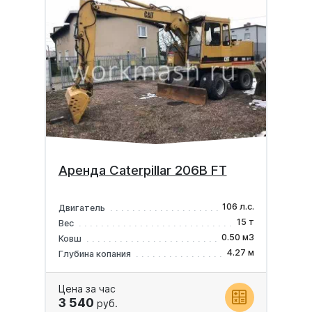
Аренда Caterpillar 206B FT
106 л.с.
Двигатель
15 т
Вес
0.50 м3
Ковш
4.27 м
Глубина копания
Цена за час
3 540
руб.