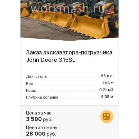
Заказ экскаватора-погрузчика
John Deere 315SL
86 л.с.
Двигатель
7.96 т
Вес
0.21 м3
Ковш
5.35 м
Глубина копания
Цена за час
3 500
руб.
Цена за смену:
28 000
руб.