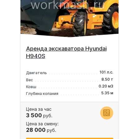
Аренда экскаватора Hyundai
H940S
101 л.с.
Двигатель
8.50 т
Вес
0.20 м3
Ковш
5.35 м
Глубина копания
Цена за час
3 500
руб.
Цена за смену:
28 000
руб.