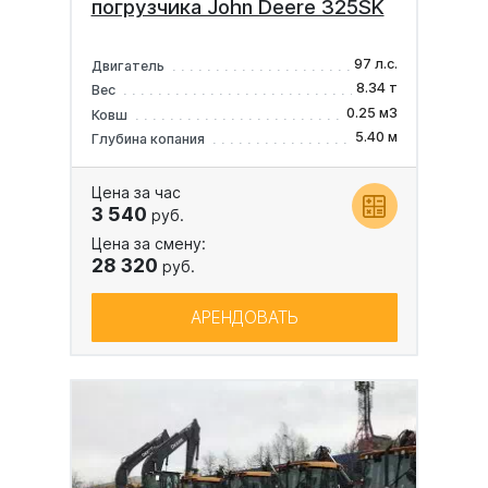
погрузчика John Deere 325SK
97 л.с.
Двигатель
8.34 т
Вес
0.25 м3
Ковш
5.40 м
Глубина копания
Цена за час
3 540
руб.
Цена за смену:
28 320
руб.
АРЕНДОВАТЬ