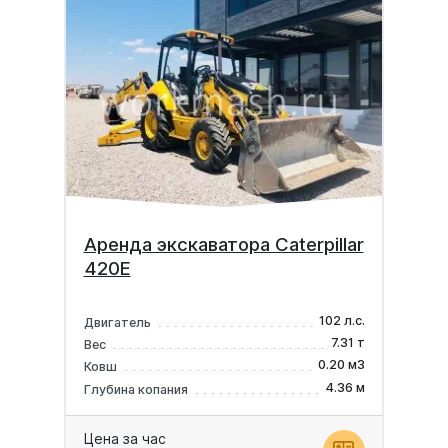
Аренда экскаватора Caterpillar
420E
102 л.с.
Двигатель
7.31 т
Вес
0.20 м3
Ковш
4.36 м
Глубина копания
Цена за час