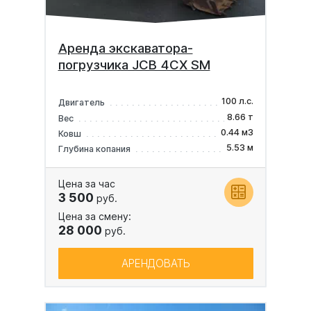
Аренда экскаватора-
погрузчика JCB 4CX SM
100 л.с.
Двигатель
8.66 т
Вес
0.44 м3
Ковш
5.53 м
Глубина копания
Цена за час
3 500
руб.
Цена за смену:
28 000
руб.
АРЕНДОВАТЬ