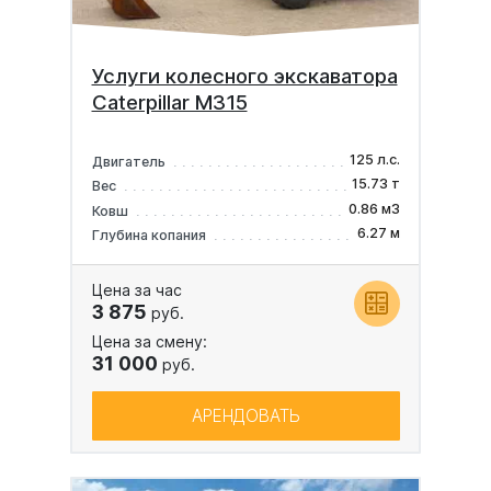
Услуги колесного экскаватора
Caterpillar M315
125 л.с.
Двигатель
15.73 т
Вес
0.86 м3
Ковш
6.27 м
Глубина копания
Цена за час
3 875
руб.
Цена за смену:
31 000
руб.
АРЕНДОВАТЬ