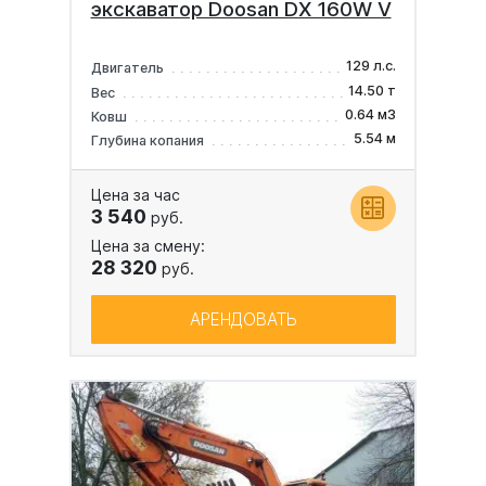
экскаватор Doosan DX 160W V
129 л.с.
Двигатель
14.50 т
Вес
0.64 м3
Ковш
5.54 м
Глубина копания
Цена за час
3 540
руб.
Цена за смену:
28 320
руб.
АРЕНДОВАТЬ