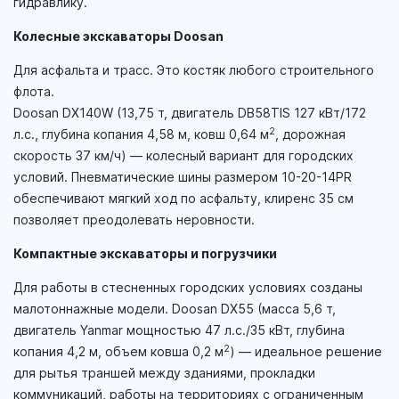
гидравлику.
Колесные экскаваторы Doosan
Для асфальта и трасс. Это костяк любого строительного
флота.
Doosan DX140W (13,75 т, двигатель DB58TIS 127 кВт/172
2
л.с., глубина копания 4,58 м, ковш 0,64 м
, дорожная
скорость 37 км/ч) — колесный вариант для городских
условий. Пневматические шины размером 10-20-14PR
обеспечивают мягкий ход по асфальту, клиренс 35 см
позволяет преодолевать неровности.
Компактные экскаваторы и погрузчики
Для работы в стесненных городских условиях созданы
малотоннажные модели. Doosan DX55 (масса 5,6 т,
двигатель Yanmar мощностью 47 л.с./35 кВт, глубина
2
копания 4,2 м, объем ковша 0,2 м
) — идеальное решение
для рытья траншей между зданиями, прокладки
коммуникаций, работы на территориях с ограниченным