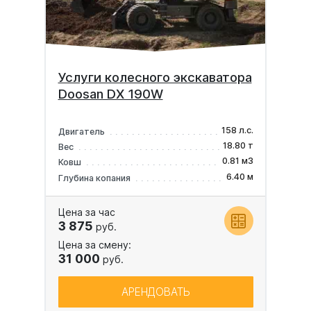
Услуги колесного экскаватора
Doosan DX 190W
158 л.с.
Двигатель
18.80 т
Вес
0.81 м3
Ковш
6.40 м
Глубина копания
Цена за час
3 875
руб.
Цена за смену:
31 000
руб.
АРЕНДОВАТЬ