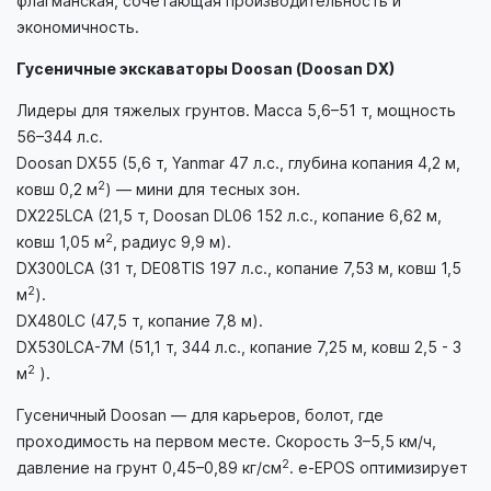
флагманская, сочетающая производительность и
экономичность.
Гусеничные экскаваторы Doosan (Doosan DX)
Лидеры для тяжелых грунтов. Масса 5,6–51 т, мощность
56–344 л.с.
Doosan DX55 (5,6 т, Yanmar 47 л.с., глубина копания 4,2 м,
2
ковш 0,2 м
) — мини для тесных зон.
DX225LCA (21,5 т, Doosan DL06 152 л.с., копание 6,62 м,
2
ковш 1,05 м
, радиус 9,9 м).
DX300LCA (31 т, DE08TIS 197 л.с., копание 7,53 м, ковш 1,5
2
м
).
DX480LC (47,5 т, копание 7,8 м).
DX530LCA-7M (51,1 т, 344 л.с., копание 7,25 м, ковш 2,5 - 3
2
м
).
Гусеничный Doosan — для карьеров, болот, где
проходимость на первом месте. Скорость 3–5,5 км/ч,
2
давление на грунт 0,45–0,89 кг/см
. e-EPOS оптимизирует