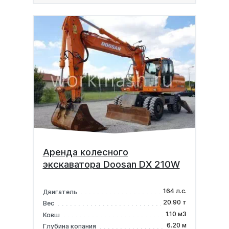
Аренда колесного
экскаватора Doosan DX 210W
164 л.с.
Двигатель
20.90 т
Вес
1.10 м3
Ковш
6.20 м
Глубина копания