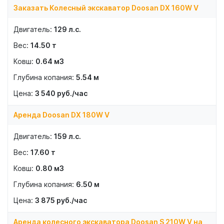
Заказать Колесный экскаватор Doosan DX 160W V
129
л.с.
14.50
т
0.64
м3
5.54
м
3 540
руб./час
Аренда Doosan DX 180W V
159
л.с.
17.60
т
0.80
м3
6.50
м
3 875
руб./час
Аренда колесного экскаватора Doosan S 210W V на