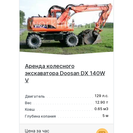
Аренда колесного
экскаватора Doosan DX 140W
V
129 л.с.
Двигатель
12.90 т
Вес
0.65 м3
Ковш
5 м
Глубина копания
Цена за час