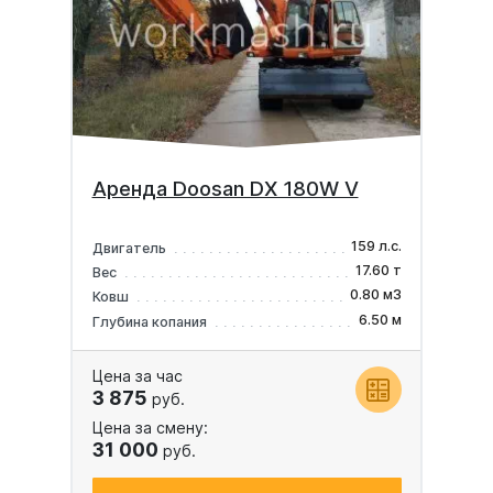
Аренда Doosan DX 180W V
159 л.с.
Двигатель
17.60 т
Вес
0.80 м3
Ковш
6.50 м
Глубина копания
Цена за час
3 875
руб.
Цена за смену:
31 000
руб.