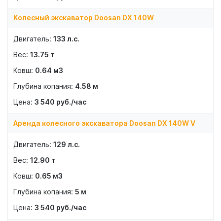
Колесный экскаватор Doosan DX 140W
133
л.с.
13.75
т
0.64
м3
4.58
м
3 540
руб./час
Аренда колесного экскаватора Doosan DX 140W V
129
л.с.
12.90
т
0.65
м3
5
м
3 540
руб./час