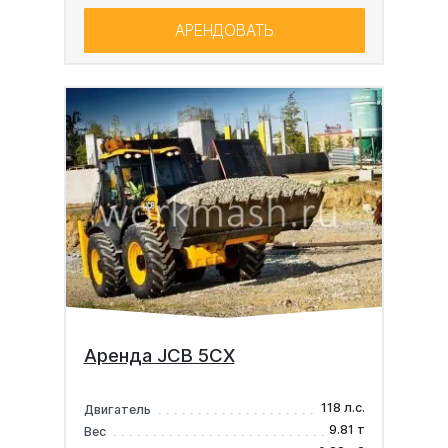
АРЕНДОВАТЬ
Аренда JCB 5CX
118 л.с.
Двигатель
9.81 т
Вес