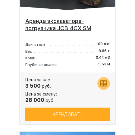
Аренда экскаватора-
погрузчика JCB 4CX SM
100 л.с.
Двигатель
8.66 т
Вес
0.44 м3
Ковш
5.53 м
Глубина копания
Цена за час
3 500
руб.
Цена за смену:
28 000
руб.
АРЕНДОВАТЬ