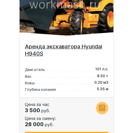
Аренда экскаватора Hyundai
H940S
101 л.с.
Двигатель
8.50 т
Вес
0.20 м3
Ковш
5.35 м
Глубина копания
Цена за час
3 500
руб.
Цена за смену:
28 000
руб.