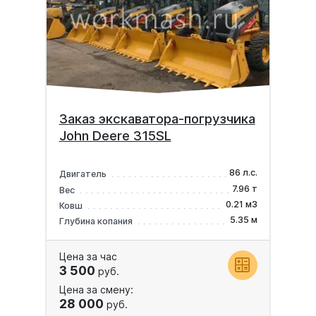
Заказ экскаватора-погрузчика
John Deere 315SL
86 л.с.
Двигатель
7.96 т
Вес
0.21 м3
Ковш
5.35 м
Глубина копания
Цена за час
3 500
руб.
Цена за смену:
28 000
руб.