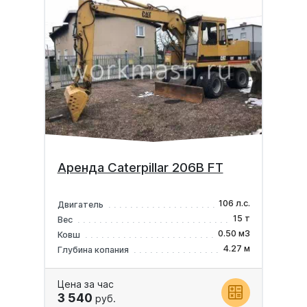
Аренда Caterpillar 206B FT
106 л.с.
Двигатель
15 т
Вес
0.50 м3
Ковш
4.27 м
Глубина копания
Цена за час
3 540
руб.