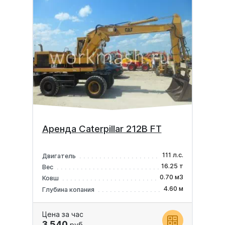
Аренда Caterpillar 212B FT
111 л.с.
Двигатель
16.25 т
Вес
0.70 м3
Ковш
4.60 м
Глубина копания
Цена за час
3 540
руб.