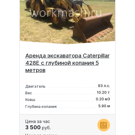
Аренда экскаватора Caterpillar
428E с глубиной копания 5
метров
93 л.с.
Двигатель
10.20 т
Вес
0.20 м3
Ковш
5.90 м
Глубина копания
Цена за час
3 500
руб.