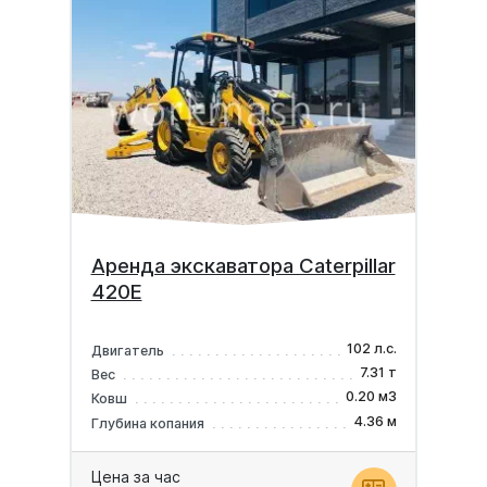
Аренда экскаватора Caterpillar
420E
102 л.с.
Двигатель
7.31 т
Вес
0.20 м3
Ковш
4.36 м
Глубина копания
Цена за час