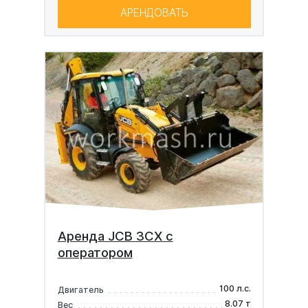
АРЕНДОВАТЬ
Аренда JCB 3CX с
оператором
100 л.с.
Двигатель
8.07 т
Вес