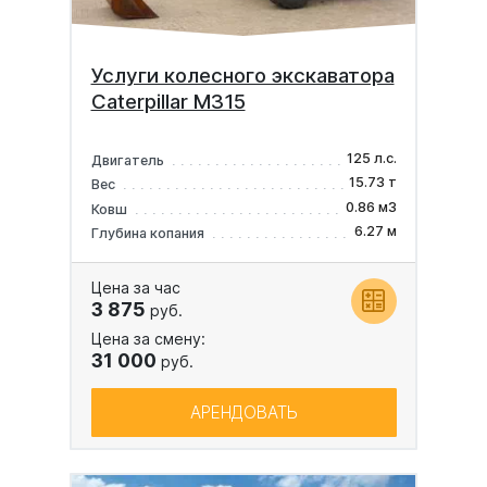
Услуги колесного экскаватора
Caterpillar M315
125 л.с.
Двигатель
15.73 т
Вес
0.86 м3
Ковш
6.27 м
Глубина копания
Цена за час
3 875
руб.
Цена за смену:
31 000
руб.
АРЕНДОВАТЬ