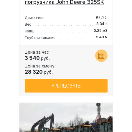
погрузчика John Deere 325SK
97 л.с.
Двигатель
8.34 т
Вес
0.25 м3
Ковш
5.40 м
Глубина копания
Цена за час
3 540
руб.
Цена за смену:
28 320
руб.
АРЕНДОВАТЬ