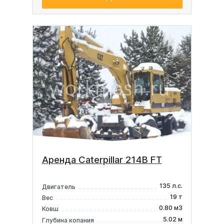
Аренда Caterpillar 214B FT
135 л.с.
Двигатель
19 т
Вес
0.80 м3
Ковш
5.02 м
Глубина копания