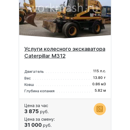
Услуги колесного экскаватора
Caterpillar M312
115 л.с.
Двигатель
13.80 т
Вес
0.86 м3
Ковш
5.82 м
Глубина копания
Цена за час
3 875
руб.
Цена за смену:
31 000
руб.