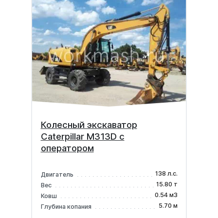
Колесный экскаватор
Caterpillar M313D с
оператором
138 л.с.
Двигатель
15.80 т
Вес
0.54 м3
Ковш
5.70 м
Глубина копания