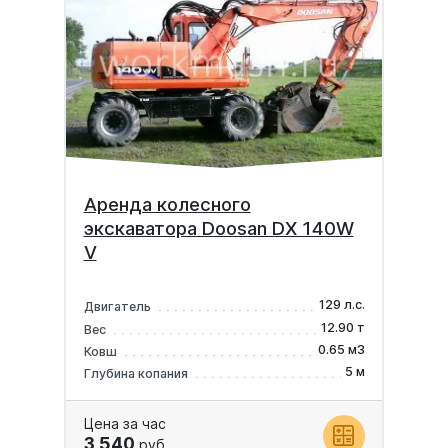
Аренда колесного
экскаватора Doosan DX 140W
V
129 л.с.
Двигатель
12.90 т
Вес
0.65 м3
Ковш
5 м
Глубина копания
Цена за час
3 540
руб.