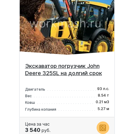
Экскаватор погрузчик John
Deere 325SL на долгий срок
93 л.с.
Двигатель
8.54 т
Вес
0.21 м3
Ковш
5.27 м
Глубина копания
Цена за час
3 540
руб.