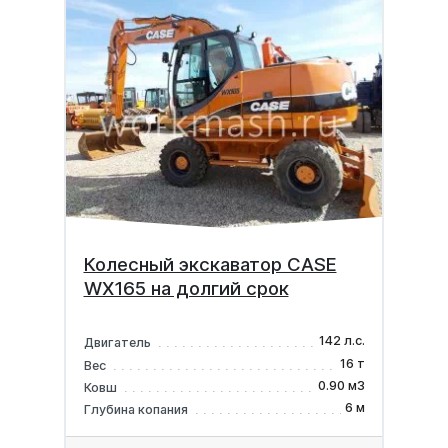
Колесный экскаватор CASE
WX165 на долгий срок
142 л.с.
Двигатель
16 т
Вес
0.90 м3
Ковш
6 м
Глубина копания