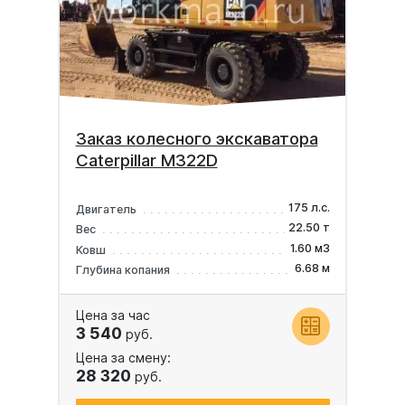
Заказ колесного экскаватора
Caterpillar M322D
175 л.с.
Двигатель
22.50 т
Вес
1.60 м3
Ковш
6.68 м
Глубина копания
Цена за час
3 540
руб.
Цена за смену:
28 320
руб.