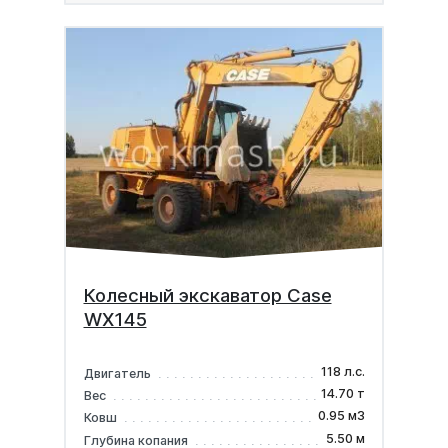
Колесный экскаватор Case
WX145
118 л.с.
Двигатель
14.70 т
Вес
0.95 м3
Ковш
5.50 м
Глубина копания