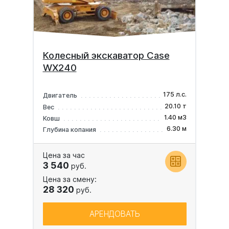
Колесный экскаватор Case
WX240
175 л.с.
Двигатель
20.10 т
Вес
1.40 м3
Ковш
6.30 м
Глубина копания
Цена за час
3 540
руб.
Цена за смену:
28 320
руб.
АРЕНДОВАТЬ