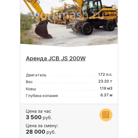
Аренда JCB JS 200W
172 л.с.
Двигатель
23.20 т
Вес
1.19 м3
Ковш
6.37 м
Глубина копания
Цена за час
3 500
руб.
Цена за смену:
28 000
руб.