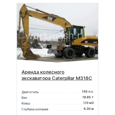
Аренда колесного
экскаватора Caterpillar M318C
156 л.с.
Двигатель
18.85 т
Вес
1.10 м3
Ковш
6.30 м
Глубина копания