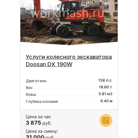
Услуги колесного экскаватора
Doosan DX 190W
158 л.с.
Двигатель
18.80 т
Вес
0.81 м3
Ковш
6.40 м
Глубина копания
Цена за час
3 875
руб.
Цена за смену:
31 000
руб.