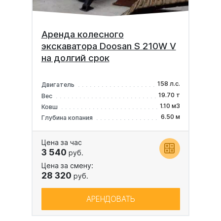
Аренда колесного
экскаватора Doosan S 210W V
на долгий срок
158 л.с.
Двигатель
19.70 т
Вес
1.10 м3
Ковш
6.50 м
Глубина копания
Цена за час
3 540
руб.
Цена за смену:
28 320
руб.
АРЕНДОВАТЬ