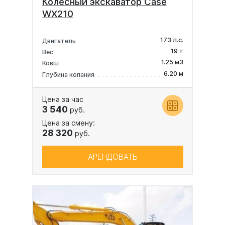
Колесный экскаватор Case
WX210
173 л.с.
Двигатель
19 т
Вес
1.25 м3
Ковш
6.20 м
Глубина копания
Цена за час
3 540
руб.
Цена за смену:
28 320
руб.
АРЕНДОВАТЬ