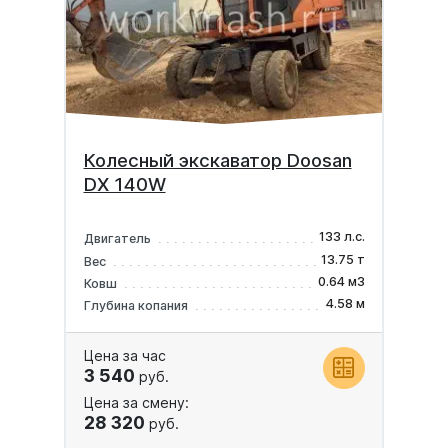
Колесный экскаватор Doosan
DX 140W
133 л.с.
Двигатель
13.75 т
Вес
0.64 м3
Ковш
4.58 м
Глубина копания
Цена за час
3 540
руб.
Цена за смену:
28 320
руб.