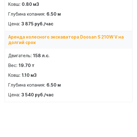
0.80
м3
6.50
м
3 875
руб./час
Аренда колесного экскаватора Doosan S 210W V на
долгий срок
158
л.с.
19.70
т
1.10
м3
6.50
м
3 540
руб./час