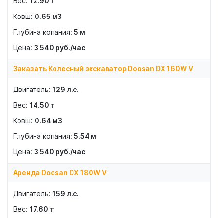
12.90
т
0.65
м3
5
м
3 540
руб./час
Заказать Колесный экскаватор Doosan DX 160W V
129
л.с.
14.50
т
0.64
м3
5.54
м
3 540
руб./час
Аренда Doosan DX 180W V
159
л.с.
17.60
т