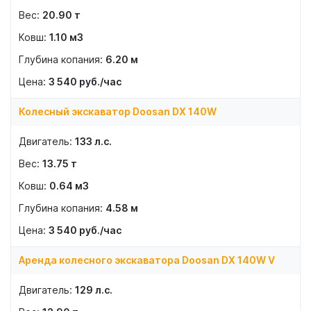
20.90
т
1.10
м3
6.20
м
3 540
руб./час
Колесный экскаватор Doosan DX 140W
133
л.с.
13.75
т
0.64
м3
4.58
м
3 540
руб./час
Аренда колесного экскаватора Doosan DX 140W V
129
л.с.