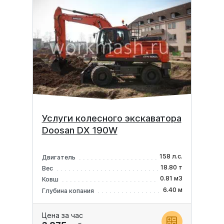
Услуги колесного экскаватора
Doosan DX 190W
158 л.с.
Двигатель
18.80 т
Вес
0.81 м3
Ковш
6.40 м
Глубина копания
Цена за час