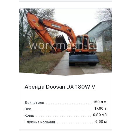
Аренда Doosan DX 180W V
159 л.с.
Двигатель
17.60 т
Вес
0.80 м3
Ковш
6.50 м
Глубина копания