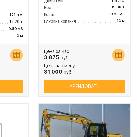
119 л.с.
Двигатель
19.80 т
Вес
0.83 м3
Ковш
121 л.с.
13 м
Глубина копания
15.70 т
0.50 м3
5 м
Цена за час
3 875
руб.
Цена за смену:
31 000
руб.
АРЕНДОВАТЬ