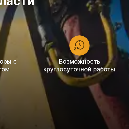
ласти
оры с
Возможность
том
круглосуточной работы