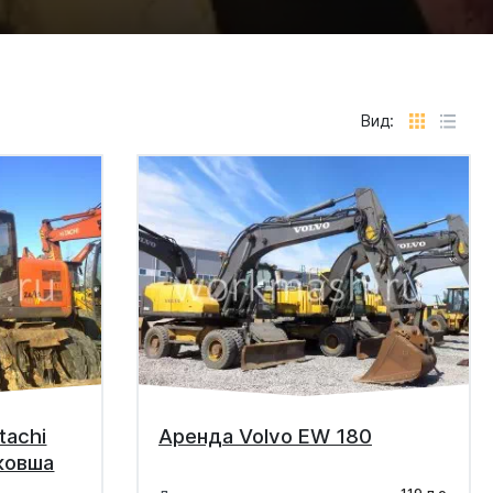
Вид:
tachi
Аренда Volvo EW 180
ковша