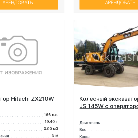
АРЕНДОВАТЬ
АРЕНДОВАТЬ
тор Hitachi ZX210W
Колесный экскавато
JS 145W с оператор
166 л.с.
19.40 т
Двигатель
0.90 м3
Вес
5 м
пания
Ковш