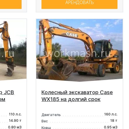
АРЕНДОВАТЬ
р JCB
Колесный экскаватор Case
ом
WX185 на долгий срок
110 л.с.
160 л.с.
Двигатель
14.90 т
18 т
Вес
0.80 м3
0.95 м3
Ковш