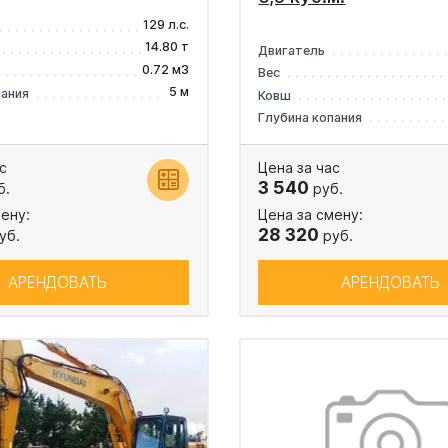
129 л.с.
14.80 т
Двигатель
0.72 м3
Вес
5 м
пания
Ковш
Глубина копания
с
Цена за час
3 540
б.
руб.
ену:
Цена за смену:
28 320
уб.
руб.
АРЕНДОВАТЬ
АРЕНДОВАТЬ