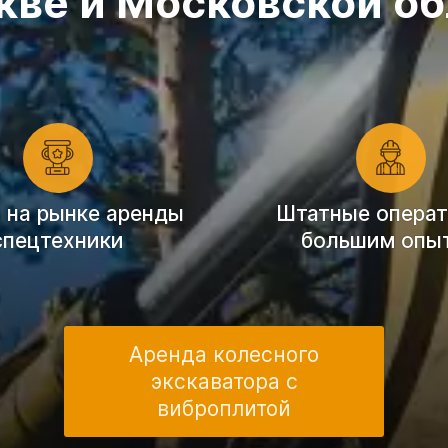
кве и Московской об
т на рынке аренды
Штатные операт
спецтехники
большим опы
Аренда колесного
экскаватора с
виброплитой