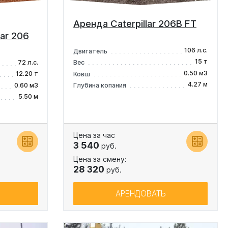
Аренда Caterpillar 206B FT
lar 206
106 л.с.
Двигатель
15 т
72 л.с.
Вес
0.50 м3
12.20 т
Ковш
4.27 м
0.60 м3
Глубина копания
5.50 м
Цена за час
3 540
руб.
Цена за смену:
28 320
руб.
АРЕНДОВАТЬ