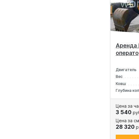
Аренда 
операт
Двигатель
Вес
Ковш
Глубина ко
Цена за ча
3 540
ру
Цена за см
28 320
р