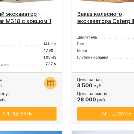
й экскаватор
Заказ колесного
lar M318 с ковшом 1
экскаватора Caterpil
Двигатель
141 л.с.
Вес
17.90 т
Ковш
1.05 м3
Глубина копания
7.37 м
пания
с
Цена за час
3 500
б.
руб.
ену:
Цена за смену:
28 000
уб.
руб.
АРЕНДОВАТЬ
АРЕНДОВАТЬ