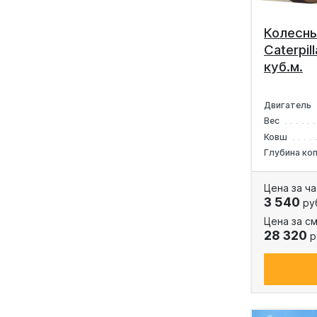
Колесны
Caterpil
куб.м.
Двигатель
Вес
Ковш
Глубина ко
Цена за ча
3 540
ру
Цена за см
28 320
р