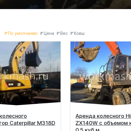
По умолчанию
Цена
Вес
Ковш
колесного
Аренда колесного Hi
тор Caterpillar M318D
ZX140W с объемом 
0,5 куб.м.