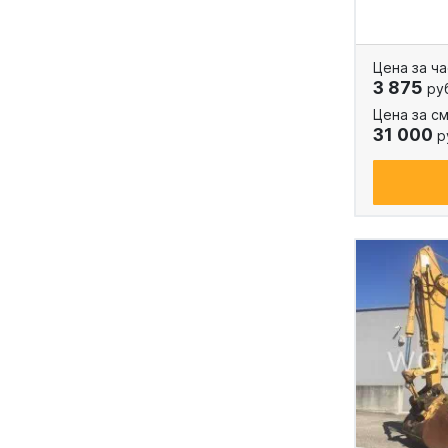
Цена за ча
3 875
ру
Цена за см
31 000
р