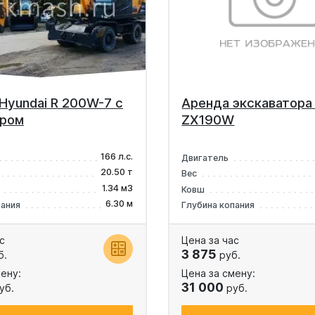
Hyundai R 200W-7 с
Аренда экскаватора 
ором
ZX190W
166 л.с.
Двигатель
20.50 т
Вес
1.34 м3
Ковш
6.30 м
пания
Глубина копания
с
Цена за час
3 875
б.
руб.
ену:
Цена за смену:
31 000
уб.
руб.