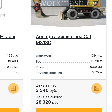
Hitachi
Аренда экскаватора Cat
M313D
166 л.с.
139 л.с.
Двигатель
19.40 т
16.20 т
Вес
0.80 м3
0.60 м3
Ковш
5 м
5.75 м
Глубина копания
Цена за час
3 540
руб.
Цена за смену:
28 320
руб.