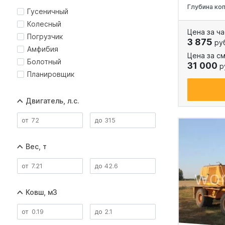
Глубина ко
Гусеничный
Колесный
Цена за ча
Погрузчик
3 875
ру
Амфибия
Цена за см
Болотный
31 000
р
Планировщик
Двигатель, л.с.
Вес, т
Ковш, м3