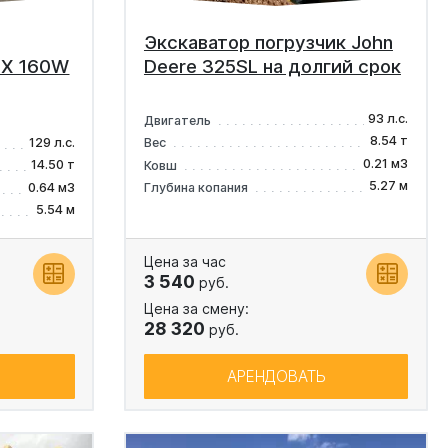
Экскаватор погрузчик John
DX 160W
Deere 325SL на долгий срок
93 л.с.
Двигатель
8.54 т
129 л.с.
Вес
0.21 м3
14.50 т
Ковш
5.27 м
0.64 м3
Глубина копания
5.54 м
Цена за час
3 540
руб.
Цена за смену:
28 320
руб.
АРЕНДОВАТЬ