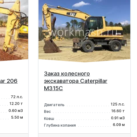
Заказ колесного
lar 206
экскаватора Caterpillar
M315C
72 л.с.
12.20 т
125 л.с.
Двигатель
0.60 м3
16.60 т
Вес
5.50 м
0.91 м3
Ковш
6.09 м
Глубина копания