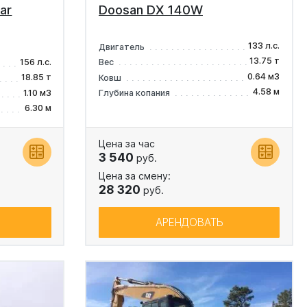
ar
Doosan DX 140W
133 л.с.
Двигатель
13.75 т
156 л.с.
Вес
0.64 м3
18.85 т
Ковш
4.58 м
1.10 м3
Глубина копания
6.30 м
Цена за час
3 540
руб.
Цена за смену:
28 320
руб.
АРЕНДОВАТЬ