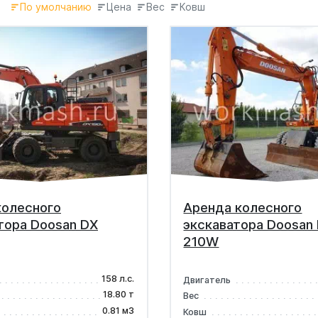
По умолчанию
Цена
Вес
Ковш
колесного
Аренда колесного
тора Doosan DX
экскаватора Doosan
210W
158 л.с.
Двигатель
18.80 т
Вес
0.81 м3
Ковш