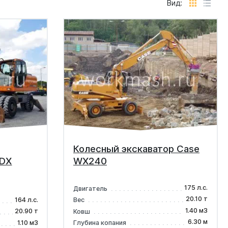
Вид:
Колесный экскаватор Case
 DX
WX240
175 л.с.
Двигатель
20.10 т
164 л.с.
Вес
1.40 м3
20.90 т
Ковш
6.30 м
1.10 м3
Глубина копания