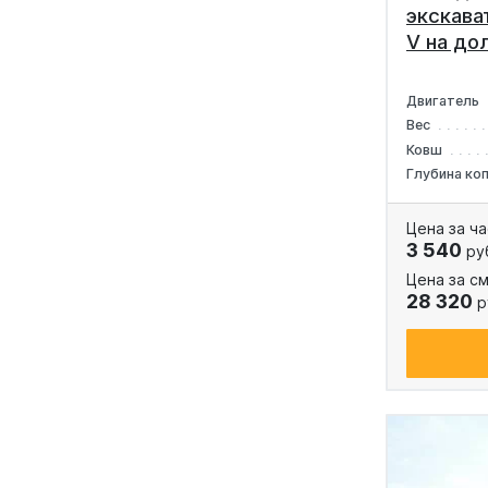
экскава
V на до
Двигатель
Вес
Ковш
Глубина ко
Цена за ча
3 540
ру
Цена за см
28 320
р