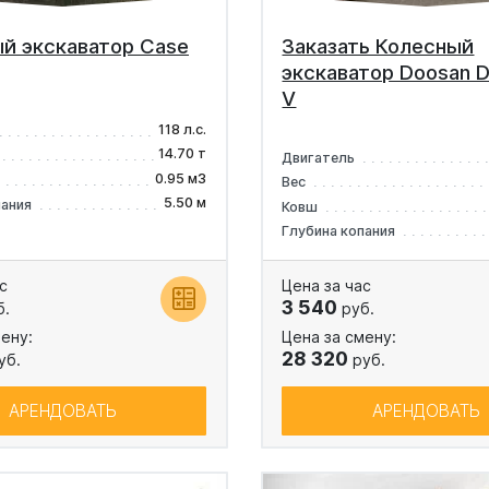
й экскаватор Case
Заказать Колесный
экскаватор Doosan 
V
118 л.с.
14.70 т
Двигатель
0.95 м3
Вес
5.50 м
пания
Ковш
Глубина копания
с
Цена за час
3 540
б.
руб.
ену:
Цена за смену:
28 320
уб.
руб.
АРЕНДОВАТЬ
АРЕНДОВАТЬ