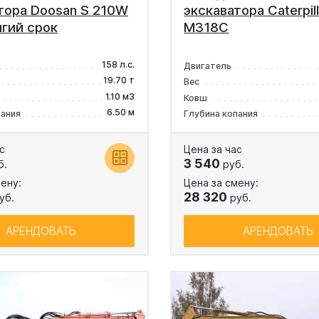
тора Doosan S 210W
экскаватора Caterpill
лгий срок
M318C
158 л.с.
Двигатель
19.70 т
Вес
1.10 м3
Ковш
6.50 м
пания
Глубина копания
с
Цена за час
3 540
б.
руб.
ену:
Цена за смену:
28 320
уб.
руб.
АРЕНДОВАТЬ
АРЕНДОВАТЬ