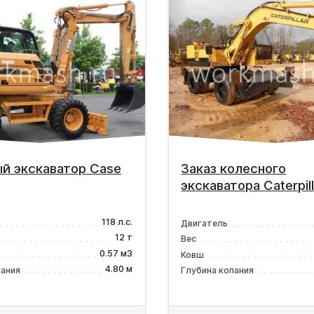
й экскаватор Case
Заказ колесного
экскаватора Caterpil
118 л.с.
Двигатель
12 т
Вес
0.57 м3
Ковш
4.80 м
пания
Глубина копания