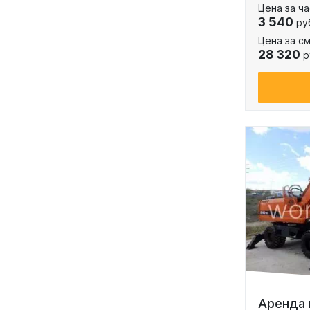
Цена за ча
3 540
ру
Цена за см
28 320
р
Аренда 