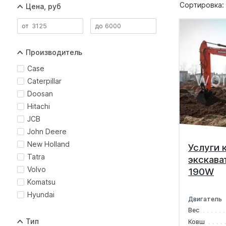
Сортировка:
Цена, руб
Производитель
Case
Caterpillar
Doosan
Hitachi
JCB
John Deere
New Holland
Услуги 
Tatra
экскава
Volvo
190W
Komatsu
Hyundai
Двигатель
Вес
Тип
Ковш