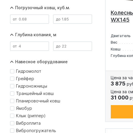
Погрузочный ковш, куб.м.
Колесны
WX145
Глубина копания, м
Двигатель
Вес
Ковш
Глубина ко
Навесное оборудование
Гидромолот
Цена за ча
Грейфер
3 875
ру
Гидроножницы
Цена за см
Траншейный ковш
31 000
р
Планировочный ковш
Ямобур
Клык (риппер)
Виброплита
Вибропогружатель