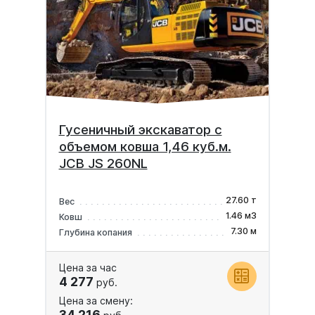
Гусеничный экскаватор с
объемом ковша 1,46 куб.м.
JCB JS 260NL
27.60 т
Вес
1.46 м3
Ковш
7.30 м
Глубина копания
Цена за час
4 277
руб.
Цена за смену:
34 216