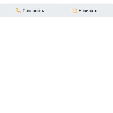
Позвонить
Написать
КОМПАНИЯ
Наша компания работает на строительном рынке более
20 лет и заслуженно пользуется репутацией надежного,
стабильного и ответственного арендодателя
строительной техники.
АРЕНДА СПЕЦТЕХНИКИ
АРЕНДА ЭКСКАВАТОРОВ