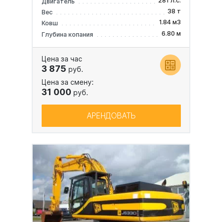
281 л.с.
Двигатель
38 т
Вес
1.84 м3
Ковш
6.80 м
Глубина копания
Цена за час
3 875
руб.
Цена за смену:
31 000
руб.
АРЕНДОВАТЬ