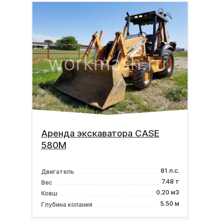
Аренда экскаватора CASE
580M
81 л.с.
Двигатель
7.48 т
Вес
0.20 м3
Ковш
5.50 м
Глубина копания