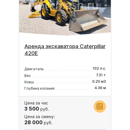
Аренда экскаватора Caterpillar
420E
102 л.с.
Двигатель
7.31 т
Вес
0.20 м3
Ковш
4.36 м
Глубина копания
Цена за час
3 500
руб.
Цена за смену:
28 000
руб.