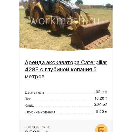
Аренда экскаватора Caterpillar
428E с глубиной копания 5
метров
93 л.с.
Двигатель
10.20 т
Вес
0.20 м3
Ковш
5.90 м
Глубина копания
Цена за час